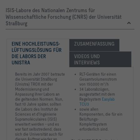
ISIS-Labore des Nationalen Zentrums für
Wissenschaftliche Forschung (CNRS) der Universität
Straßburg
EINE HOCHLEISTUNGS-
ZUSAMENFASSUNG
LÜFTUNGSLÖSUNG FÜR 
DIE LABORS DER 
VIDEOS UND 
UNISTRA
INTERVIEWS
Bereits im Jahr 2007 betraute
RLT-Geräten für einen
die Universität Straßburg
Gesamtvolumenstrom
(Unistra) TROX mit der
von 150.000 m³/h
Modernisierung und
34 Laborabzügen,
Anpassung ihrer Labors an
ausgestattet mit dem
die geltenden Normen. Nun,
Regelsystem
Easylab
fast 10 Jahre später, sollten
TCU3
die Labors des Institut de
sowie allen
Sciences et d'Ingénierie
Komponenten, die für ein
Supramoléculaires (ISIS)
Belüftungs-
erweitert werden – und es
Komplettsystem
war fast selbstredend, dass
erforderlich sind.
sich die Universität auch für
diesen Auftrag wieder an