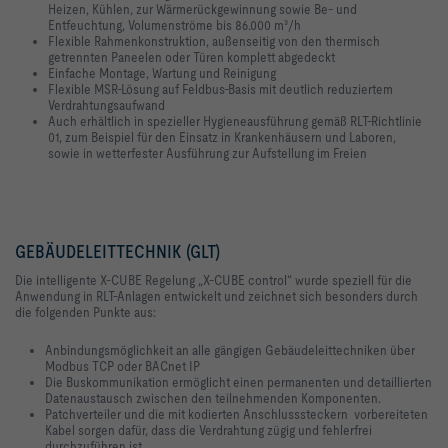
Heizen, Kühlen, zur Wärmerückgewinnung sowie Be- und
Entfeuchtung, Volumenströme bis 86.000 m³/h
Flexible Rahmenkonstruktion, außenseitig von den thermisch
getrennten Paneelen oder Türen komplett abgedeckt
Einfache Montage, Wartung und Reinigung
Flexible MSR-Lösung auf Feldbus-Basis mit deutlich reduziertem
Verdrahtungsaufwand
Auch erhältlich in spezieller Hygieneausführung gemäß RLT-Richtlinie
01, zum Beispiel für den Einsatz in Krankenhäusern und Laboren,
sowie in wetterfester Ausführung zur Aufstellung im Freien
GEBÄUDELEITTECHNIK (GLT)
Die intelligente X-CUBE Regelung „X-CUBE control“ wurde speziell für die
Anwendung in RLT-Anlagen entwickelt und zeichnet sich besonders durch
die folgenden Punkte aus:
Anbindungsmöglichkeit an alle gängigen Gebäudeleittechniken über
Modbus TCP oder BACnet IP
Die Buskommunikation ermöglicht einen permanenten und detaillierten
Datenaustausch zwischen den teilnehmenden Komponenten.
Patchverteiler und die mit kodierten Anschlusssteckern vorbereiteten
Kabel sorgen dafür, dass die Verdrahtung zügig und fehlerfrei
durchzuführen ist.