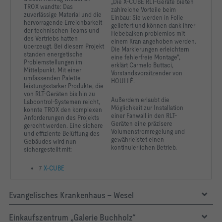
„Die X-CUBE RLT-Geräte bieten
TROX wandte: Das
zahlreiche Vorteile beim
zuverlässige Material und die
Einbau: Sie werden in Folie
hervorragende Erreichbarkeit
geliefert und können dank ihrer
der technischen Teams und
Hebebalken problemlos mit
des Vertriebs hatten
einem Kran angehoben werden.
überzeugt. Bei diesem Projekt
Die Markierungen erleichtern
standen energetische
eine fehlerfreie Montage",
Problemstellungen im
erklärt Carmelo Buttaci,
Mittelpunkt. Mit einer
Vorstandsvorsitzender von
umfassenden Palette
HOULLÉ.
leistungsstarker Produkte, die
von RLT-Geräten bis hin zu
Außerdem erlaubt die
Labcontrol-Systemen reicht,
Möglichkeit zur Installation
konnte TROX den komplexen
einer Fanwall in den RLT-
Anforderungen des Projekts
Geräten eine präzisere
gerecht werden. Eine sichere
Volumenstromregelung und
und effiziente Belüftung des
gewährleistet einen
Gebäudes wird nun
kontinuierlichen Betrieb.
sichergestellt mit:
7
X-CUBE
Evangelisches Krankenhaus - Wesel
Einkaufszentrum „Galerie Buchholz“