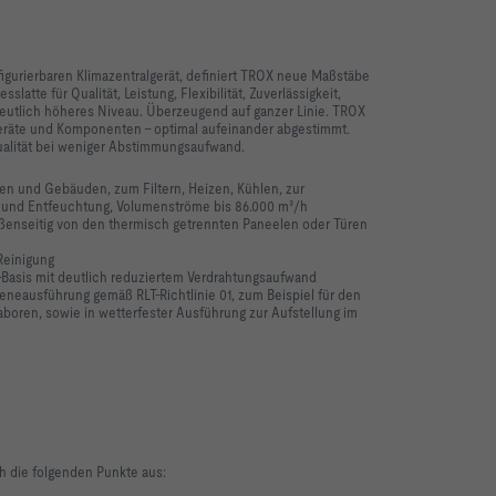
igurierbaren Klimazentralgerät, definiert TROX neue Maßstäbe
slatte für Qualität, Leistung, Flexibilität, Zuverlässigkeit,
deutlich höheres Niveau. Überzeugend auf ganzer Linie. TROX
Geräte und Komponenten – optimal aufeinander abgestimmt.
ualität bei weniger Abstimmungsaufwand.
en und Gebäuden, zum Filtern, Heizen, Kühlen, zur
und Entfeuchtung, Volumenströme bis 86.000 m³/h
ßenseitig von den thermisch getrennten Paneelen oder Türen
Reinigung
-Basis mit deutlich reduziertem Verdrahtungsaufwand
gieneausführung gemäß RLT-Richtlinie 01, zum Beispiel für den
boren, sowie in wetterfester Ausführung zur Aufstellung im
h die folgenden Punkte aus: