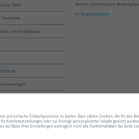
Vertrieb und technische Beratung De
ere bei TROX
Ihr Ansprechpartner
 Terminliste
listen und Produktdaten
llhistorie
sionsunterlagen
ne-Servicemeldung
Mit Klick auf den Button erlauben Sie uns, Ihnen ein optimales Webseiten-Er
X ACADEMY
Einkaufsprozesse zu bieten. Dazu zählen Cookies, die für den Betrieb der Se
bnis und einfache Einkaufsprozesse zu bieten. Dazu zählen Cookies, die für den Be
unserer Dienstleistungen und Anwendungen notwendig sind, sowie solche, di
 für Komforteinstellungen oder zur Anzeige personalisierter Inhalte genutzt werd
Statistikzwecken, für Komforteinstellungen oder zur Anzeige personalisierter
letter
ss auf Basis Ihrer Einstellungen womöglich nicht alle Funktionalitäten der Seite z
können selbst entscheiden, welche Kategorien Sie zulassen möchten und di
Datennutzung individuell anpassen. Bitte beachten Sie, dass auf Basis Ihrer
alle Funktionalitäten der Seite zur Verfügung stehen. Diese Entscheidung kön