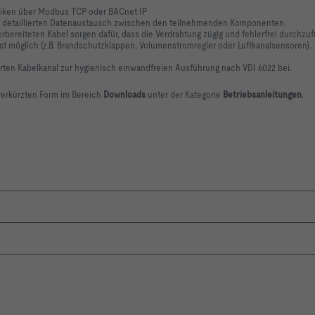
niken über Modbus TCP oder BACnet IP
 detaillierten Datenaustausch zwischen den teilnehmenden Komponenten.
bereiteten Kabel sorgen dafür, dass die Verdrahtung zügig und fehlerfrei durchzufü
ist möglich (z.B. Brandschutzklappen, Volumenstromregler oder Luftkanalsensoren).
rierten Kabelkanal zur hygienisch einwandfreien Ausführung nach VDI 6022 bei.
 verkürzten Form im Bereich
Downloads
unter der Kategorie
Betriebsanleitungen
.