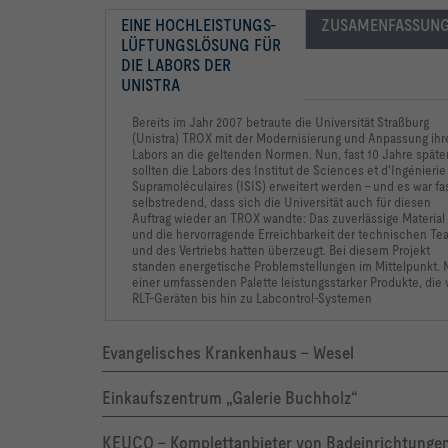
EINE HOCHLEISTUNGS-
ZUSAMENFASSUN
LÜFTUNGSLÖSUNG FÜR 
DIE LABORS DER 
UNISTRA
Bereits im Jahr 2007 betraute
die Universität Straßburg
(Unistra) TROX mit der
Modernisierung und Anpassung
ihr
Labors an die geltenden
Normen. Nun, fast 10 Jahre
später
sollten die Labors
des Institut de Sciences
et d'Ingénierie
Supramoléculaires
(ISIS) erweitert werden
– und es war fa
selbstredend,
dass sich die Universität
auch für diesen
Auftrag
wieder an TROX wandte:
Das zuverlässige Material
und die hervorragende
Erreichbarkeit der technischen
Te
und des Vertriebs
hatten überzeugt. Bei
diesem Projekt
standen
energetische Problemstellungen
im Mittelpunkt. 
einer
umfassenden Palette leistungsstarker
Produkte, die 
RLT-Geräten
bis hin zu Labcontrol-Systemen
Evangelisches Krankenhaus - Wesel
Einkaufszentrum „Galerie Buchholz“
KEUCO – Komplettanbieter von Badeinrichtunge