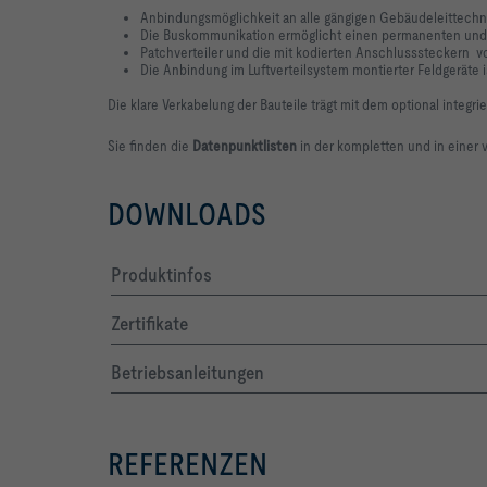
Anbindungsmöglichkeit an alle gängigen Gebäudeleittech
Die Buskommunikation ermöglicht einen permanenten und
Patchverteiler und die mit kodierten Anschlusssteckern vor
Die Anbindung im Luftverteilsystem montierter Feldgeräte 
Die klare Verkabelung der Bauteile trägt mit dem optional integ
Sie finden die
Datenpunktlisten
in der kompletten und in einer
DOWNLOADS
Produktinfos
Zertifikate
Betriebsanleitungen
REFERENZEN