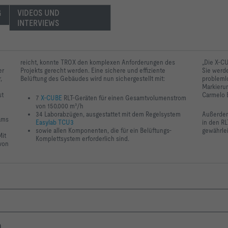
G
VIDEOS UND 
INTERVIEWS
reicht, konnte TROX den komplexen Anforderungen des
„Die X-CU
er
Projekts gerecht werden. Eine sichere und effiziente
Sie werde
,
Belüftung des Gebäudes wird nun sichergestellt mit:
probleml
Markierun
st
Carmelo 
7
X-CUBE
RLT-Geräten für einen Gesamtvolumenstrom
von 150.000 m³/h
34 Laborabzügen, ausgestattet mit dem Regelsystem
Außerdem 
ams
Easylab TCU3
in den R
sowie allen Komponenten, die für ein Belüftungs-
gewährlei
Mit
Komplettsystem erforderlich sind.
von
n