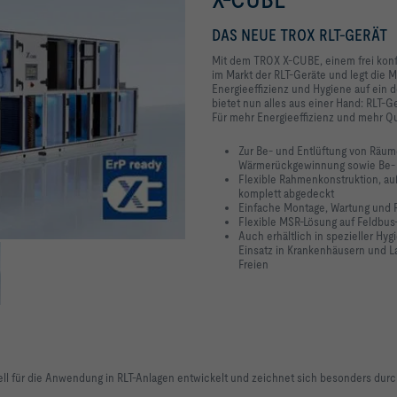
DAS NEUE TROX RLT-GERÄT
Mit dem TROX X-CUBE, einem frei konf
im Markt der RLT-Geräte und legt die Mes
Energieeffizienz und Hygiene auf ein 
bietet nun alles aus einer Hand: RLT-
Für mehr Energieeffizienz und mehr Q
Zur Be- und Entlüftung von Räum
Wärmerückgewinnung sowie Be- 
Flexible Rahmenkonstruktion, au
komplett abgedeckt
Einfache Montage, Wartung und 
Flexible MSR-Lösung auf Feldbus
Auch erhältlich in spezieller Hy
Einsatz in Krankenhäusern und La
Freien
ell für die Anwendung in RLT-Anlagen entwickelt und zeichnet sich besonders durc