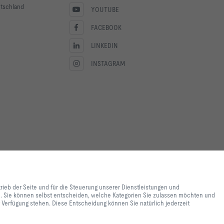
utschland
YOUTUBE
FACEBOOK
LINKEDIN
INSTAGRAM
lebnis und einfache
ite und für die Steuerung
trieb der Seite und für die Steuerung unserer Dienstleistungen und
e lediglich zu
en. Sie können selbst entscheiden, welche Kategorien Sie zulassen möchten und
 Inhalte genutzt werden. Sie
ur Verfügung stehen. Diese Entscheidung können Sie natürlich jederzeit
e Einstellungen zur
 Einstellungen womöglich nicht
nen Sie natürlich jederzeit