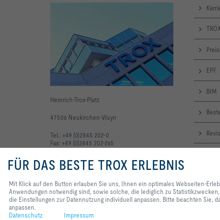
Karri
TROX
Preis
EPF
BIM
Heinrich-Trox-Platz
Beste
47506 Neukirchen-Vluyn
Revi
Tel.: +49 (0)2845 202-0
Fax: +49 (0)2845 202-265
Onli
FÜR DAS BESTE TROX ERLEBNIS
TRO
Mit Klick auf den Button erlauben Sie uns, Ihnen ein optimales Webseiten-Erle
Anwendungen notwendig sind, sowie solche, die lediglich zu Statistikzwecken,
News
die Einstellungen zur Datennutzung individuell anpassen. Bitte beachten Sie, da
anpassen.
Datenschutz
Impressum