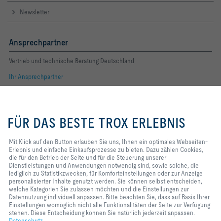
Newsletter
Ansprechpartner
Vertrieb und technische Beratung Deutschland
Ihr Ansprechpartner
Folgen Sie uns
Mit Klick auf den Button erlauben
Sie uns, Ihnen ein optimales
FÜR DAS BESTE TROX ERLEBNIS
Webseiten-Erlebnis und einfache
YOUTUBE
Einkaufsprozesse zu bieten. Dazu
zählen Cookies, die für den
Mit Klick auf den Button erlauben Sie uns, Ihnen ein optimales Webseiten-
FACEBOOK
Betrieb der Seite und für die
Erlebnis und einfache Einkaufsprozesse zu bieten. Dazu zählen Cookies,
Steuerung unserer
die für den Betrieb der Seite und für die Steuerung unserer
Dienstleistungen und
Dienstleistungen und Anwendungen notwendig sind, sowie solche, die
LINKEDIN
Anwendungen notwendig sind,
lediglich zu Statistikzwecken, für Komforteinstellungen oder zur Anzeige
sowie solche, die lediglich zu
personalisierter Inhalte genutzt werden. Sie können selbst entscheiden,
INSTAGRAM
Statistikzwecken, für
welche Kategorien Sie zulassen möchten und die Einstellungen zur
Komforteinstellungen oder zur
Datennutzung individuell anpassen. Bitte beachten Sie, dass auf Basis Ihrer
Anzeige personalisierter Inhalte
Einstellungen womöglich nicht alle Funktionalitäten der Seite zur Verfügung
genutzt werden. Sie können selbst
stehen. Diese Entscheidung können Sie natürlich jederzeit anpassen.
Home
Kontakt
Impressum
AGB
Einkaufsbedingungen
entscheiden, welche Kategorien
Datenschutz