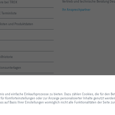
Vertrieb und technische Beratung De
ere bei TROX
Ihr Ansprechpartner
 Terminliste
listen und Produktdaten
llhistorie
sionsunterlagen
ne-Servicemeldung
Mit Klick auf den Button erlauben Sie uns, Ihnen ein optimales Webseiten-Er
X ACADEMY
Einkaufsprozesse zu bieten. Dazu zählen Cookies, die für den Betrieb der Se
bnis und einfache Einkaufsprozesse zu bieten. Dazu zählen Cookies, die für den Be
unserer Dienstleistungen und Anwendungen notwendig sind, sowie solche, di
 für Komforteinstellungen oder zur Anzeige personalisierter Inhalte genutzt werd
Statistikzwecken, für Komforteinstellungen oder zur Anzeige personalisierter
letter
ss auf Basis Ihrer Einstellungen womöglich nicht alle Funktionalitäten der Seite z
können selbst entscheiden, welche Kategorien Sie zulassen möchten und di
Datennutzung individuell anpassen. Bitte beachten Sie, dass auf Basis Ihrer
alle Funktionalitäten der Seite zur Verfügung stehen. Diese Entscheidung kön