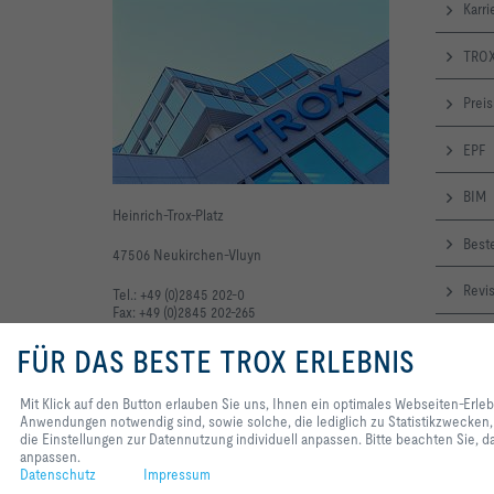
Karri
TROX
Preis
EPF
BIM
Heinrich-Trox-Platz
Beste
47506 Neukirchen-Vluyn
Revi
Tel.: +49 (0)2845 202-0
Fax: +49 (0)2845 202-265
Onli
FÜR DAS BESTE TROX ERLEBNIS
TRO
Mit Klick auf den Button erlauben Sie uns, Ihnen ein optimales Webseiten-Erle
Anwendungen notwendig sind, sowie solche, die lediglich zu Statistikzwecken,
News
die Einstellungen zur Datennutzung individuell anpassen. Bitte beachten Sie, da
anpassen.
Datenschutz
Impressum