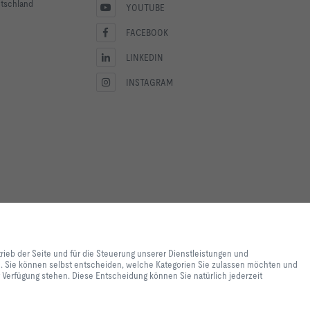
utschland
YOUTUBE
FACEBOOK
LINKEDIN
INSTAGRAM
lebnis und einfache
ite und für die Steuerung
trieb der Seite und für die Steuerung unserer Dienstleistungen und
e lediglich zu
en. Sie können selbst entscheiden, welche Kategorien Sie zulassen möchten und
 Inhalte genutzt werden. Sie
ur Verfügung stehen. Diese Entscheidung können Sie natürlich jederzeit
e Einstellungen zur
 Einstellungen womöglich nicht
nen Sie natürlich jederzeit