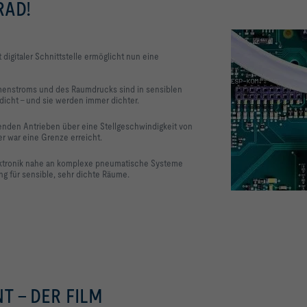
RAD!
digitaler Schnittstelle ermöglicht nun eine
menstroms und des Raumdrucks sind in sensiblen
icht – und sie werden immer dichter.
enden Antrieben über eine Stellgeschwindigkeit von
ier war eine Grenze erreicht.
Elektronik nahe an komplexe pneumatische Systeme
g für sensible, sehr dichte Räume.
 - DER FILM