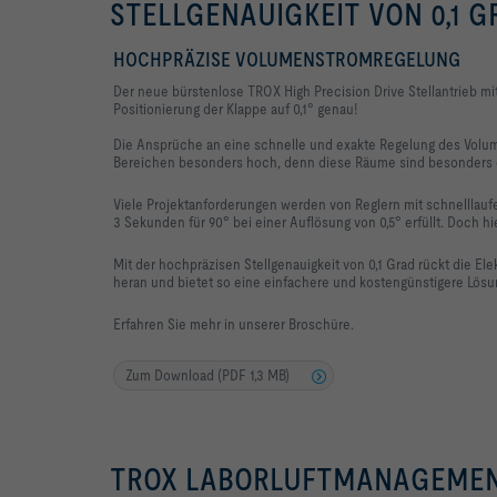
STELLGENAUIGKEIT VON 0,1 G
HOCHPRÄZISE VOLUMENSTROMREGELUNG
Der neue bürstenlose TROX High Precision Drive Stellantrieb mit 
Positionierung der Klappe auf 0,1° genau!
Die Ansprüche an eine schnelle und exakte Regelung des Volu
Bereichen besonders hoch, denn diese Räume sind besonders d
Viele Projektanforderungen werden von Reglern mit schnelllauf
3 Sekunden für 90° bei einer Auflösung von 0,5° erfüllt. Doch h
Mit der hochpräzisen Stellgenauigkeit von 0,1 Grad rückt die 
heran und bietet so eine einfachere und kostengünstigere Lösun
Erfahren Sie mehr in unserer Broschüre.
Zum Download (PDF 1,3 MB)
TROX LABORLUFTMANAGEMENT