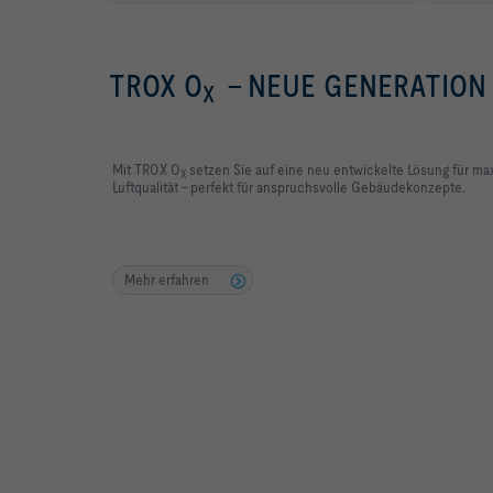
TROX O
- NEUE GENERATION 
X
Mit TROX O
setzen Sie auf eine neu entwickelte Lösung für ma
X
Luftqualität – perfekt für anspruchsvolle Gebäudekonzepte.
Mehr erfahren