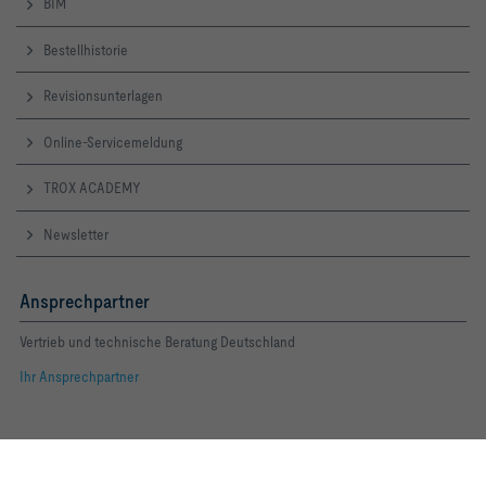
BIM
Bestellhistorie
Revisionsunterlagen
Online-Servicemeldung
TROX ACADEMY
Newsletter
Ansprechpartner
Vertrieb und technische Beratung Deutschland
Ihr Ansprechpartner
Folgen Sie uns