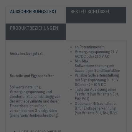
AUSSCHREIBUNGSTEXT
BESTELLSCHLÜSSEL
PRODUKTBEZIEHUNGEN
an Potentiometern
Versorgungsspannung 24 V
Ausschreibungstext
AC/DC oder 230 V AC
Min-Max-
Sollwertumschaltung mit
bauseitigen Schaltkontakten
Variable Sollwerteinstellung
Bauteile und Eigenschaften
mit Signalspannung 0 – 10 V
DC oder 2 – 10 V DC
Sollwerteinstellung,
Taste zur Auslösung einer
Versorgungsspannung und
Testfahrt (nur Varianten E01,
Sonderfunktionen abhängig von
E02, E03)
der Antriebsvariante und deren
Optionaler Hilfsschalter, z.
Einsatzbereich auf den
B. für Endlagenerkennung
verschiedenen Grundgeräten
(nur Variante B52, B62, B72)
(siehe Variantenbeschreibung).
Einstellen der Sollwerte an