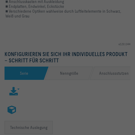
■ Anschlusskasten mit Auskleidung
■ Endplatten, Endwinkel, Eckstücke
■ Verschiedene Optiken wahlweise durch Luftleitelemente in Schwarz,
Weiß und Grau
v2.23.1.344
KONFIGURIEREN SIE SICH IHR INDIVIDUELLES PRODUKT
– SCHRITT FÜR SCHRITT
Serie
Nenngröße
Anschlussstutzen
Technische Auslegung