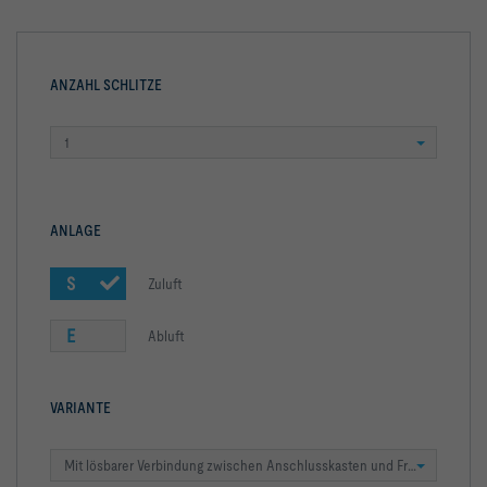
ANZAHL SCHLITZE
1
ANLAGE
S
Zuluft
E
Abluft
VARIANTE
Mit lösbarer Verbindung zwischen Anschlusskasten und Frontschiene