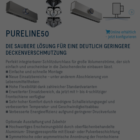
PURELINE50
Online erhältlich
- jetzt konfigurieren
DIE SAUBERE LÖSUNG FÜR EINE DEUTLICH GERINGERE
DECKENVERSCHMUTZUNG
Perfekt integrierbarer Schlitzdurchlass für große Volumenströme, der sich
einfach und unscheinbar in die Zwischendecke einbauen lässt.
■ Einfache und schnelle Montage
■ Neue Einsatzbereiche – unter anderem Abschleierung von
Lebensmitteltheken
■ Hohe Flexibilität dank zahlreicher Standardvarianten
■ Erweiterter Einsatzbereich, da jetzt mit 1- bis 4-schlitziger
Frontschiene verfügbar
■ Sehr hoher Komfort durch niedrigere Schallleistungspegel und
verbesserten Temperatur- und Geschwindigkeitsabbau
■ Verbesserte Energieeffizienz aufgrund geringerer Druckverluste
Optionale Ausstattung und Zubehör
■ Hochwertiges Erscheinungsbild durch oberflächenbehandelte
Aluminium- Strangpressprofile mit Eloxal- oder Pulverbeschichtung
■ Symmetrische oder asymmetrische Anordnung der Frontschiene