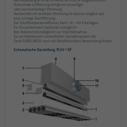
die Anpassung an unterschiedliche örtliche Gegebenheiten.
Horizontale Luftführung erfolgt mit einseitiger
-   Frontschiene optimiert für maximalen Volumenstrom bei 
oder wechselseitiger Strömung.
Heizbetrieb mit vertikaler Strömung ist ebenso möglich wie
-   Optisch durchlaufende Bandverlegung möglich
eine schräge Zuluftführung.
Die Zulufttemperaturdifferenz kann -10 – +10 K betragen.
Ein Drosselelement (optional) ermöglicht
den Volumenstromabgleich zur Inbetriebnahme.
Zur architektonisch einheitlichen Gestaltung kann die
Serie PURELINE50 auch als Abluftdurchlass Verwendung finden.
-   Luftleitelemente aus Kunststoff ABS, nach UL94, V-0, 
Schematische Darstellung, PL50-*-SF
-   Auskleidung aus Mineralwolle und geschlossen zelligem 
-   W: Luftleitelemente ähnlich RAL 9010, weiß