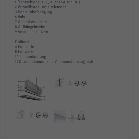
1 Frontschiene, 1-, 2-, 3- oder 4-schlitzig
2 Verstellbares Luftleitelement
3 Schraubbefestigung
6 Hals
7 Anschlusskasten
-   Mineralwolle an den luftberührten Flächen kaschiert mit 
8 Aufhängelasche
9 Anschlussstutzen
Optional
4 Endplatte
-   Gesundheitlich unbedenklich durch hohe Biolöslichkeit 
5 Endwinkel
nach deutscher Gefahrstoffverordnung und Anmerkung Q der 
10 Lippendichtung
11 Drosselelement zum Volumenstromabgleich
-   Inert gegenüber Pilz- und Bakterienwachstum
SF			Variante: Mit lösbarer Verbindung 
HS			Anschlusskastenvariante: 