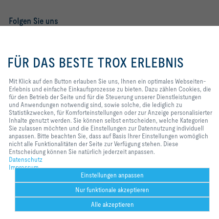
LWNC [dB]     24                    25                    
Folgen Sie uns
LWNR [dB]     27                    27                    
YOUTUBE
28
Mit Klick auf den Button erlauben
Sie uns, Ihnen ein optimales
FÜR DAS BESTE TROX ERLEBNIS
FACEBOOK
Webseiten-Erlebnis und einfache
Einkaufsprozesse zu bieten. Dazu
LINKEDIN
zählen Cookies, die für den Betrieb
Mit Klick auf den Button erlauben Sie uns, Ihnen ein optimales Webseiten-
der Seite und für die Steuerung
Erlebnis und einfache Einkaufsprozesse zu bieten. Dazu zählen Cookies, die
INSTAGRAM
unserer Dienstleistungen und
für den Betrieb der Seite und für die Steuerung unserer Dienstleistungen
Anwendungen notwendig sind,
und Anwendungen notwendig sind, sowie solche, die lediglich zu
sowie solche, die lediglich zu
Statistikzwecken, für Komforteinstellungen oder zur Anzeige personalisierter
Statistikzwecken, für
Inhalte genutzt werden. Sie können selbst entscheiden, welche Kategorien
Komforteinstellungen oder zur
Sie zulassen möchten und die Einstellungen zur Datennutzung individuell
Home
Kontakt
Impressum
AGB
Einkaufsbedingungen
Anzeige personalisierter Inhalte
anpassen. Bitte beachten Sie, dass auf Basis Ihrer Einstellungen womöglich
genutzt werden. Sie können selbst
Code of Conduct
Datenschutz
Disclaimer
nicht alle Funktionalitäten der Seite zur Verfügung stehen. Diese
2026 © TROX SE
entscheiden, welche Kategorien
Entscheidung können Sie natürlich jederzeit anpassen.
Sie zulassen möchten und die
Datenschutz
Einstellungen zur Datennutzung
Impressum
individuell anpassen. Bitte
Einstellungen anpassen
beachten Sie, dass auf Basis Ihrer
Nur funktionale akzeptieren
Einstellungen womöglich nicht alle
Funktionalitäten der Seite zur
Alle akzeptieren
Verfügung stehen. Diese
Entscheidung können Sie natürlich
Help Desk
Weitere
drucken
Cookie-Einstellungen
merken
teilen
Kontakt
PDF