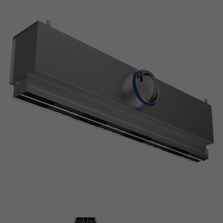
Horizontale Luftströmung
Vertikale Luftströmung
Schräge Luftströmung
Asymmetrischer Anschlusskasten
Individuelle Gestaltungsmöglichkeiten mit schwarzen, weißen und
grauen Luftleitelementen