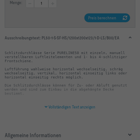
Menge:
Preis berechnen
Ausschreibungstext:
PL50-1-S-SF-HS/1200x1200x123/1-D-LS/B00/EA
Schlitzdurchlässe Serie PURELINE50 mit einzeln, manuell 
verstellbaren Luftleitelementen und 1- bis 4-schlitziger 
Luftführung wahlweise horizontal wechselseitig, schräg 
wechselseitig, vertikal, horizontal einseitig links oder 
Die Schlitzdurchlässe können für Zu- oder Abluft genutzt 
werden und sind zum Einbau in die abgehängte Decke 
bestimmt.
Vollständigen Text anzeigen
Einbaufertige Komponente bestehend aus der Frontschiene mit 
Varianten mit Anschlusskasten verfügen über 1 oder 2 
Allgemeine Informationen
Die Anschlussstutzen beim symmetrischen Anschlusskasten 