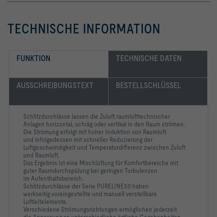
Beim asymmetrischen Anschlusskasten sind die 
TECHNISCHE INFORMATION
Alle Anschlusskästen verfügen über 4 Aufhängelaschen zur 
Die Verbindung zwischen Frontschiene und Anschlusskasten 
FUNKTION
TECHNISCHE DATEN
Die Anschlussstutzen sind passend für runde Luftleitungen 
AUSSCHREIBUNGSTEXT
BESTELLSCHLÜSSEL
Schallleistungspegel des Strömungsgeräusches gemessen nach 
EN ISO 5135.
Schlitzdurchlässe lassen die Zuluft raumlufttechnischer
Anlagen horizontal, schräg oder vertikal in den Raum strömen.
Die Strömung erfolgt mit hoher Induktion von Raumluft
-   Gleichmäßige Strahlausbreitung reduziert 
und infolgedessen mit schneller Reduzierung der
Luftgeschwindigkeit und Temperaturdifferenz zwischen Zuluft
und Raumluft.
-   Horizontale, schräge oder vertikale Zuluftführung durch 
Das Ergebnis ist eine Mischlüftung für Komfortbereiche mit
guter Raumdurchspülung bei geringen Turbulenzen
-   Behagliches und komfortables Raumklima durch hohe 
im Aufenthaltsbereich.
Induktion bzw. schnellen Abbau von Temperaturdifferenzen 
Schlitzdurchlässe der Serie PURELINE50 haben
werkseitig voreingestellte und manuell verstellbare
-   Hochwertiges Erscheinungsbild durch 
Luftleitelemente.
oberflächenbehandelte Aluminium-Strangpressprofile mit 
Verschiedene Strömungsrichtungen ermöglichen jederzeit