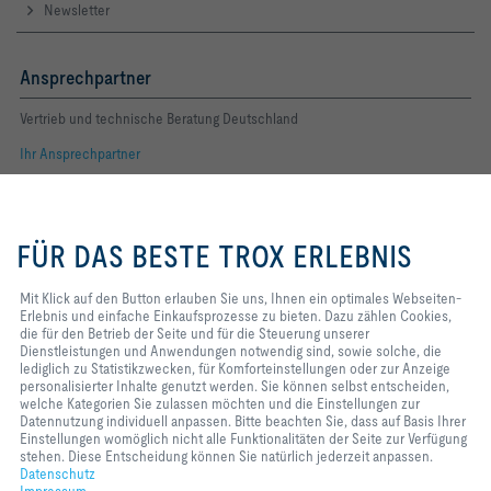
Newsletter
Ansprechpartner
Vertrieb und technische Beratung Deutschland
Ihr Ansprechpartner
Folgen Sie uns
Mit Klick auf den Button erlauben
Sie uns, Ihnen ein optimales
FÜR DAS BESTE TROX ERLEBNIS
Webseiten-Erlebnis und einfache
YOUTUBE
Einkaufsprozesse zu bieten. Dazu
zählen Cookies, die für den
Mit Klick auf den Button erlauben Sie uns, Ihnen ein optimales Webseiten-
FACEBOOK
Betrieb der Seite und für die
Erlebnis und einfache Einkaufsprozesse zu bieten. Dazu zählen Cookies,
Steuerung unserer
die für den Betrieb der Seite und für die Steuerung unserer
Dienstleistungen und
Dienstleistungen und Anwendungen notwendig sind, sowie solche, die
LINKEDIN
Anwendungen notwendig sind,
lediglich zu Statistikzwecken, für Komforteinstellungen oder zur Anzeige
sowie solche, die lediglich zu
personalisierter Inhalte genutzt werden. Sie können selbst entscheiden,
INSTAGRAM
Statistikzwecken, für
welche Kategorien Sie zulassen möchten und die Einstellungen zur
Komforteinstellungen oder zur
Datennutzung individuell anpassen. Bitte beachten Sie, dass auf Basis Ihrer
Anzeige personalisierter Inhalte
Einstellungen womöglich nicht alle Funktionalitäten der Seite zur Verfügung
genutzt werden. Sie können selbst
stehen. Diese Entscheidung können Sie natürlich jederzeit anpassen.
Home
Kontakt
Impressum
AGB
Einkaufsbedingungen
entscheiden, welche Kategorien
Datenschutz
Sie zulassen möchten und die