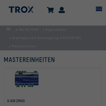
ONLINE SHOP
Regelsysteme
Home
Bedarfsgerechte Raumregelung X-AIRCONTROL
Mastereinheiten
MASTEREINHEITEN
X-AIR-ZMAS
mehr erfahren