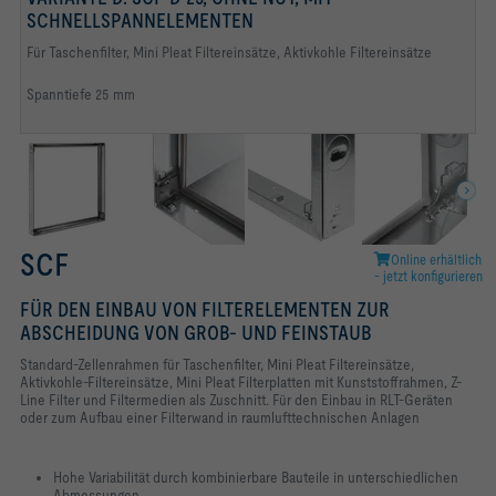
Zellenrahmen mit Nut
Spannelemente und Endlosdichtung
Zellenrahmen mit Stützgitter und Andruckrahmen
SCHNELLSPANNELEMENTEN
Für Taschenfilter, Mini Pleat Filtereinsätze, Aktivkohle Filtereinsätze
Spanntiefe 25 mm
SCF
Online erhältlich
- jetzt konfigurieren
FÜR DEN EINBAU VON FILTERELEMENTEN ZUR
ABSCHEIDUNG VON GROB- UND FEINSTAUB
Standard-Zellenrahmen für Taschenfilter, Mini Pleat Filtereinsätze,
Aktivkohle-Filtereinsätze, Mini Pleat Filterplatten mit Kunststoffrahmen, Z-
Line Filter und Filtermedien als Zuschnitt. Für den Einbau in RLT-Geräten
oder zum Aufbau einer Filterwand in raumlufttechnischen Anlagen
Hohe Variabilität durch kombinierbare Bauteile in unterschiedlichen
Abmessungen