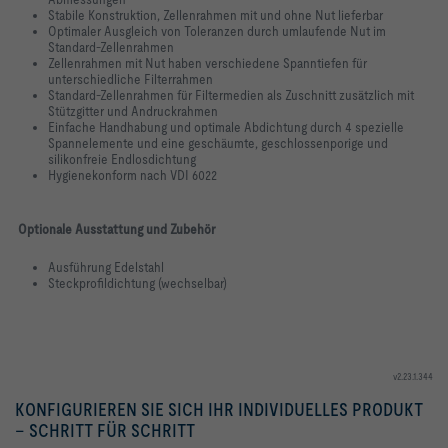
Stabile Konstruktion, Zellenrahmen mit und ohne Nut lieferbar
Optimaler Ausgleich von Toleranzen durch umlaufende Nut im
Standard-Zellenrahmen
Zellenrahmen mit Nut haben verschiedene Spanntiefen für
unterschiedliche Filterrahmen
Standard-Zellenrahmen für Filtermedien als Zuschnitt zusätzlich mit
Stützgitter und Andruckrahmen
Einfache Handhabung und optimale Abdichtung durch 4 spezielle
Spannelemente und eine geschäumte, geschlossenporige und
silikonfreie Endlosdichtung
Hygienekonform nach VDI 6022
Optionale Ausstattung und Zubehör
Ausführung Edelstahl
Steckprofildichtung (wechselbar)
v2.23.1.344
KONFIGURIEREN SIE SICH IHR INDIVIDUELLES PRODUKT
– SCHRITT FÜR SCHRITT