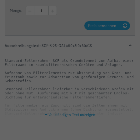
Menge:
Preis berechnen
Ausschreibungstext:
SCF-B-25-GAL/610x610x80/CS
Standard-Zellenrahmen SCF als Grundelement zum Aufbau einer 
Aufnahme von Filterelementen zur Abscheidung von Grob- und 
Feinstaub sowie zur Adsorption von gasförmigen Geruchs- und 
Standard-Zellenrahmen lieferbar in verschiedenen Größen mit 
oder ohne Nut. Ausführung mit Nut mit geschäumter Endlos-
Für Filtermedien als Zuschnitt sind die Zellenrahmen mit 
Stützgitter und Andruckrahmen (ohne Dichtung) ausgestattet. 
Standard-Zellenrahmen ohne Nut mit geschäumter Endlos-
Vollständigen Text anzeigen
Vier Spannelemente sorgen für eine optimale Abdichtung 
zwischen Zellenrahmen und Filterelement. Standard-
Zellenrahmen sind hygienekonform nach VDI 6022.