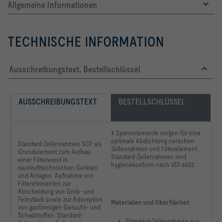
Allgemeine Informationen
B			Variante: Rahmen mit umlaufender 
TECHNISCHE INFORMATION
Ausschreibungstext, Bestellschlüssel
AUSSCHREIBUNGSTEXT
BESTELLSCHLÜSSEL
CS			Dichtung: Endlos-Dichtung
4 Spannelemente sorgen für eine
optimale Abdichtung zwischen
Standard-Zellenrahmen SCF
als
Zellenrahmen und Filterelement.
Grundelement zum Aufbau
Standard-Zellenrahmen sind
einer Filterwand in
Auslegungsdaten    No data available or necessary.   
hygienekonform nach VDI 6022.
raumlufttechnischen
Geräten
und Anlagen. Aufnahme
von
Filterelementen zur
Abscheidung von Grob-
und
Feinstaub sowie zur
Adsorption
Materialien und Oberflächen
von gasförmigen
Geruchs- und
Schadstoffen.
Standard-
Standard-Zellenrahmen aus