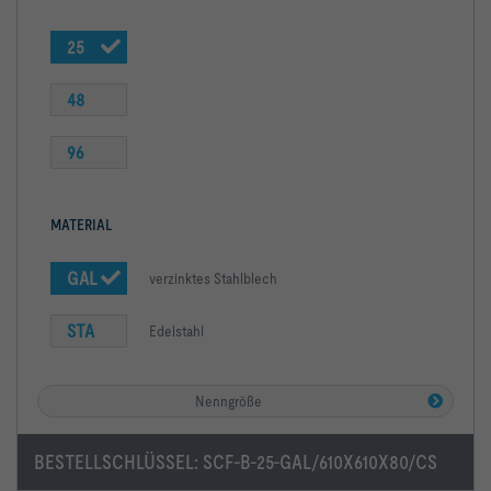
25
48
96
MATERIAL
GAL
verzinktes Stahlblech
STA
Edelstahl
Nenngröße
BESTELLSCHLÜSSEL:
SCF-B-25-GAL/610X610X80/CS