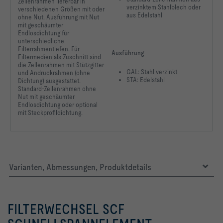
Zellenrahmen
lieferbar in
verzinktem Stahlblech oder
verschiedenen
Größen mit oder
aus Edelstahl
ohne Nut.
Ausführung mit Nut
mit
geschäumter
Endlosdichtung
für
unterschiedliche
Filterrahmentiefen.
Für
Ausführung
Filtermedien als Zuschnitt
sind
die Zellenrahmen
mit Stützgitter
GAL: Stahl verzinkt
und Andruckrahmen
(ohne
STA: Edelstahl
Dichtung) ausgestattet.
Standard-Zellenrahmen
ohne
Nut mit geschäumter
Endlosdichtung oder optional
mit Steckprofildichtung.
Varianten, Abmessungen, Produktdetails
FILTERWECHSEL SCF