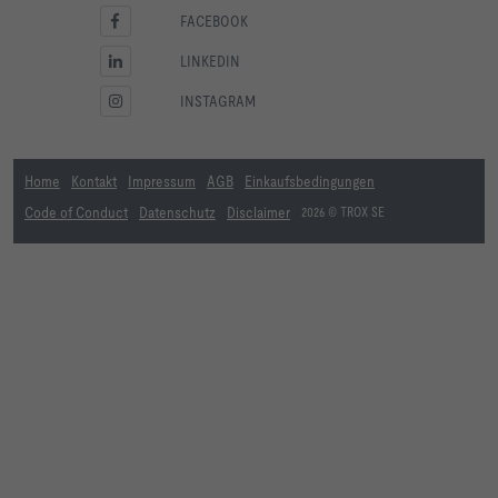
FACEBOOK
LINKEDIN
INSTAGRAM
Home
Kontakt
Impressum
AGB
Einkaufsbedingungen
Code of Conduct
Datenschutz
Disclaimer
2026 © TROX SE