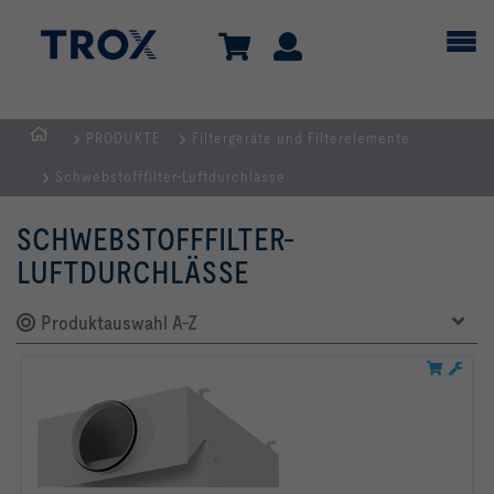
PRODUKTE
Filtergeräte und Filterelemente
Home
Schwebstofffilter-Luftdurchlässe
SCHWEBSTOFFFILTER-
LUFTDURCHLÄSSE
Produktauswahl A-Z