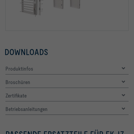
-   Überwachung der Übertragungsfunktion
			Klappenblattausrichtung: 
DOWNLOADS
Produktinfos
Broschüren
			Bedienungsseite: (0) Seite ohne 
Zertifikate
			Einbauseite: (0) Seite ohne 
Betriebsanleitungen
B24			Anbauteil: Stellantrieb, 24 V AC/DC 
			Strömungsgeschwindigkeit: bis 15 