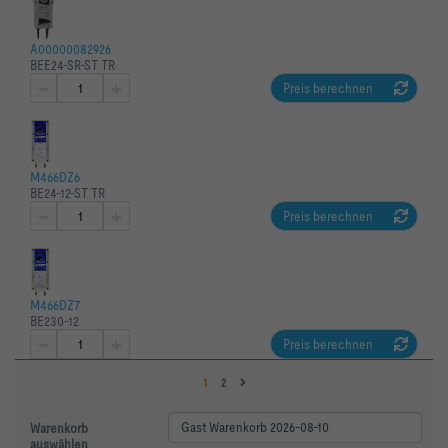
A00000082926
BEE24-SR-ST TR
Preis berechnen
M466DZ6
BE24-12-ST TR
Preis berechnen
M466DZ7
BE230-12
Preis berechnen
1
2
Warenkorb
auswählen