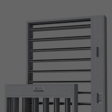
Design-Abschlussgitter mit verschiedenen Lamellenformen, in allen
gängigen RAL-Farbtönen