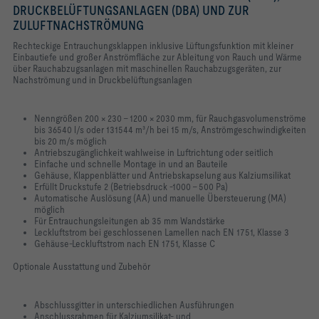
DRUCKBELÜFTUNGSANLAGEN (DBA) UND ZUR
ZULUFTNACHSTRÖMUNG
Rechteckige Entrauchungsklappen inklusive Lüftungsfunktion mit kleiner
Einbautiefe und großer Anströmfläche zur Ableitung von Rauch und Wärme
über Rauchabzugsanlagen mit maschinellen Rauchabzugsgeräten, zur
Nachströmung und in Druckbelüftungsanlagen
Nenngrößen 200 × 230 – 1200 × 2030 mm, für Rauchgasvolumenströme
bis 36540 l/s oder 131544 m³/h bei 15 m/s, Anströmgeschwindigkeiten
bis 20 m/s möglich
Antriebszugänglichkeit wahlweise in Luftrichtung oder seitlich
Einfache und schnelle Montage in und an Bauteile
Gehäuse, Klappenblätter und Antriebskapselung aus Kalziumsilikat
Erfüllt Druckstufe 2 (Betriebsdruck -1000 – 500 Pa)
Automatische Auslösung (AA) und manuelle Übersteuerung (MA)
möglich
Für Entrauchungsleitungen ab 35 mm Wandstärke
Leckluftstrom bei geschlossenen Lamellen nach EN 1751, Klasse 3
Gehäuse-Leckluftstrom nach EN 1751, Klasse C
Optionale Ausstattung und Zubehör
Abschlussgitter in unterschiedlichen Ausführungen
Anschlussrahmen für Kalziumsilikat- und