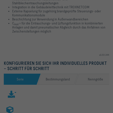
Stahlblechentrauchungsleitungen
Integration in die Gebäudeleittechnik mit TROXNETCOM
Externe Kapselung für zugehörig brandgeprüfte Steuerungs- oder
Kommunikationsmodule
Beschichtung zur Verwendung in Außenwandbereichen
C
= für die Entrauchungs- und Lüftungsfunktion in kombinierten
mod
Anlagen und damit pneumatischer Abgleich durch das Anfahren von
Zwischenstellungen möglich
v2.23.1.344
KONFIGURIEREN SIE SICH IHR INDIVIDUELLES PRODUKT
– SCHRITT FÜR SCHRITT
Serie
Bestimmungsland
Nenngröße