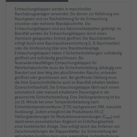
MA multi
Entrauchungsklappen werden in maschinellen
Rauchabzugsanlagen verwendet. Sie dienen zur Abführung von
Rauchgasen und zur Nachströmung für die Entrauchung
einzelner oder mehrerer Brandabschnitte. Die
Entrauchungsklappen sind aus Kalziumsilikatplatten gefertigt. Im
-   C mod für die Entrauchungs- und Lüftungsfunktion in 
kombinierten Anlagen und damit pneumatischer Abgleich durch 
Brandfall werden die Entrauchungsklappen durch einen
thermisch gekapselten Antrieb geöffnet. Die Rauchdetektion
erfolgt durch eine Rauchauslöseeinrichtung (z. B. Rauchmelder)
oder die Ansteuerung über eine Brandmeldeanlage.
Entrauchungsklappen haben 2 Sicherheitsstellungen: vollständig
geöffnet und vollständig geschlossen. Bei
-   Leckluftstrom bei geschlossenen Lamellen nach EN 1751, 
feuerwiderstandfähigen Entrauchungsklappen für
Mehrfachabschnitte muss die Sicherheitsstellung, abhängig vom
Brandort und dem Weg des abzuführenden Rauchs, entweder
geöffnet oder geschlossen sein. Bei geöffneter Stellung muss
die freie Querschnittsfläche auch im Brandfall erhalten bleiben
(Querschnittserhalt). Die Entrauchungsklappe fährt nach einem
automatisch oder manuell erhaltenem Steuersignal in die
gewünschte Sicherheitsstellung. Eine Stellungsänderung ist bis
zur 25. Minute bei einer Temperaturbelastung nach
-   Zugänglichkeit zum Antrieb abhängig der Verwendung 
Einheitstemperaturzeitkurve (ETK) nachgewiesen (MA, manuelle
seitlich oder in Luftstromrichtung
Auslösung). Zudem ermöglicht die Produktserie EK-JZ
Stellungsänderungen für Modulationsverwendungen (C
) und
mod
damit einen pneumatischen Abgleich im Entlüftungsbetrieb
einer kombinierten Anlage. Dies erfolgt durch das Anfahren von
Zwischenstellungen der Klappenblätter. Zur Sicherstellung der
-   Gehäuse, Absperrklappenblatt und Antriebskapselung aus 
geforderten Funktion muss eine regelmäßige Instandhaltung an