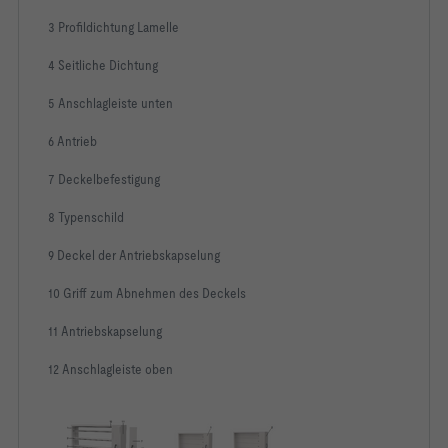
3 Profildichtung Lamelle
-   Anschlussrahmen und Abschlussgitter für die Bedienseite 
4 Seitliche Dichtung
-   Anschlussrahmen für Kalziumsilikat- und 
5 Anschlagleiste unten
-   Abschlussgitter als Welldrahtgitter oder quadratisches 
6 Antrieb
-   Abschlussgitter als Wetterschutzgitter oder 
7 Deckelbefestigung
-   Auf-Zu-Antriebe zum Betrieb von Entrauchungsklappen bei 
8 Typenschild
-   Optional mit Steuerungs- oder Kommunikationsmodul zur 
9 Deckel der Antriebskapselung
10 Griff zum Abnehmen des Deckels
-   Optional mit externer Kapselung für zugehörig geprüfte 
11 Antriebskapselung
-   Integrierte Endschalter zur Erfassung der Endlagen Auf 
12 Anschlagleiste oben
-   Modul zur Ansteuerung von Entrauchungsklappen 