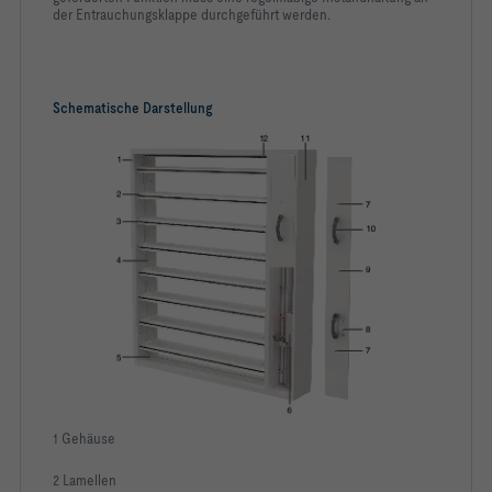
der Entrauchungsklappe durchgeführt werden.
-   Lagerachsen, Antriebshebel und Wellenlagerung aus 
verzinktem Stahl
Schematische Darstellung
-   Volumenstrom bei maximaler Abmessung: bis 29230 l/s 
oder bis 105235 m³/h (nach technischer Klärung bis 48720 
-   Betriebstemperatur: mindestens -30 °C – 50 °C ohne 
-   Anströmgeschwindigkeiten*: bis 15 m/s bei maximaler 
Abmessung und = 20 m/s bei Klappengrößen bis 1200 × 1830 
-   *Technische Daten gelten für gleichmäßige An- und 
Abströmungen der Entrauchungsklappen
1 Gehäuse
2 Lamellen