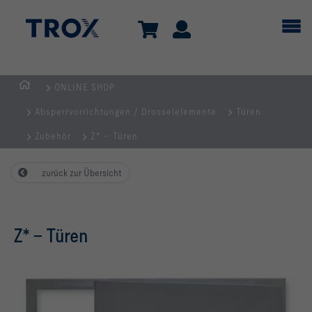
ONLINE SHOP
Home
Absperrvorrichtungen / Drosselelemente
Türen
Zubehör
Z* – Türen
zurück zur Übersicht
Z* – Türen