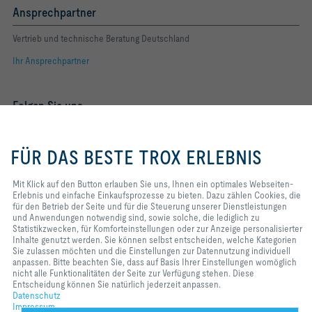
Ansprechpartner
Vertrieb und technische Beratung Deutschland
Ihr Ansprechpartner
Folgen Sie uns
YOUTUBE
Mit Klick auf den Button erlauben
Sie uns, Ihnen ein optimales
FÜR DAS BESTE TROX ERLEBNIS
Webseiten-Erlebnis und einfache
FACEBOOK
Einkaufsprozesse zu bieten. Dazu
zählen Cookies, die für den Betrieb
Mit Klick auf den Button erlauben Sie uns, Ihnen ein optimales Webseiten-
LINKEDIN
der Seite und für die Steuerung
Erlebnis und einfache Einkaufsprozesse zu bieten. Dazu zählen Cookies, die
unserer Dienstleistungen und
für den Betrieb der Seite und für die Steuerung unserer Dienstleistungen
INSTAGRAM
Anwendungen notwendig sind,
und Anwendungen notwendig sind, sowie solche, die lediglich zu
sowie solche, die lediglich zu
Statistikzwecken, für Komforteinstellungen oder zur Anzeige personalisierter
Statistikzwecken, für
Inhalte genutzt werden. Sie können selbst entscheiden, welche Kategorien
Komforteinstellungen oder zur
Sie zulassen möchten und die Einstellungen zur Datennutzung individuell
Anzeige personalisierter Inhalte
Home
Kontakt
Impressum
AGB
Einkaufsbedingungen
anpassen. Bitte beachten Sie, dass auf Basis Ihrer Einstellungen womöglich
genutzt werden. Sie können selbst
nicht alle Funktionalitäten der Seite zur Verfügung stehen. Diese
Code of Conduct
Datenschutz
Disclaimer
2026 © TROX SE
entscheiden, welche Kategorien
Entscheidung können Sie natürlich jederzeit anpassen.
Sie zulassen möchten und die
Datenschutz
Einstellungen zur Datennutzung
Impressum