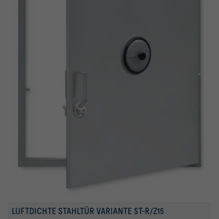
ZYLINDER-KASTEN-RIEGELSCHLOSS
ABNEHMBARER FRONTHEBEL (VOM
SCHAUGLAS
DRUCKAUSGLEICHSVENTIL
DOPPELHEBELVERSCHLUSS)
LUFTDICHTE STAHLTÜR VARIANTE ST-R/Z15