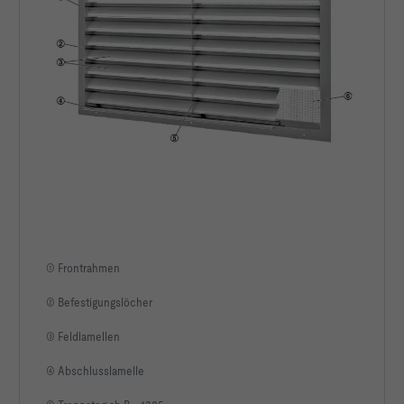
Freier Querschnitt Afr                                 
Breite der Einbauöffnung binst                          
Höhe der Einbauöffnung hinst                              
Gewicht m                                                  
21   kg
① Frontrahmen
② Befestigungslöcher
③ Feldlamellen
④ Abschlusslamelle