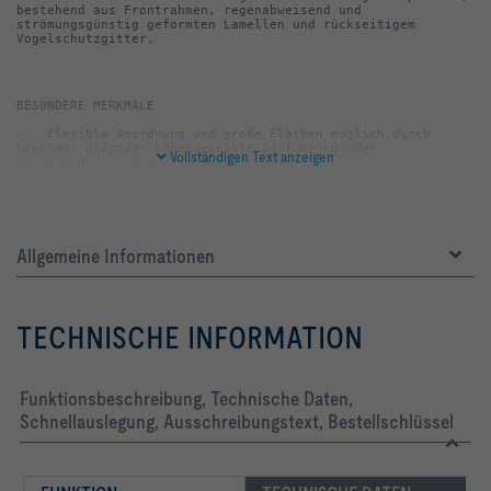
bestehend aus Frontrahmen, regenabweisend und 
strömungsgünstig geformten Lamellen und rückseitigem 
Vogelschutzgitter.
-   Flexible Anordnung und große Flächen möglich durch 
breiten- und/oder höhengeteilte Ausführung oder 
Vollständigen Text anzeigen
-   Geringe Druckdifferenz und niedriges Strömungsgeräusch 
-   Leichte und schnelle Montage durch umlaufenden 
Allgemeine Informationen
-   Silikonfrei gefertigt
TECHNISCHE INFORMATION
-   Frontrahmen, Trennsteg und Lamellen aus profiliertem, 
Funktionsbeschreibung, Technische Daten,
Schnellauslegung, Ausschreibungstext, Bestellschlüssel
-   Frontrahmen gelocht