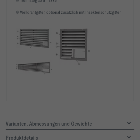
⑤ Trennsteg ab B = 1385
⑥ Welldrahtgitter, optional zusätzlich mit Insektenschutzgitter
LW,NR [dB]     46                  
Varianten, Abmessungen und Gewichte
Produktdetails