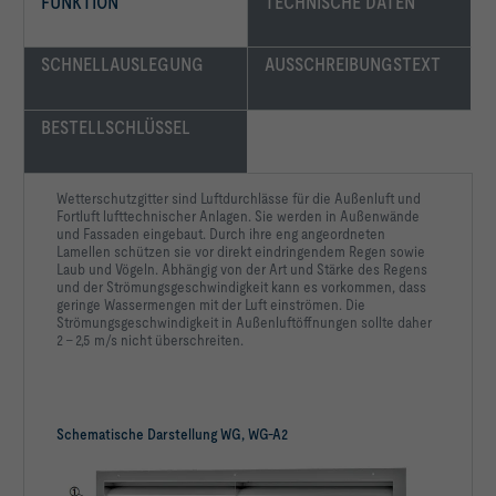
FUNKTION
TECHNISCHE DATEN
SCHNELLAUSLEGUNG
AUSSCHREIBUNGSTEXT
			Ausführung: Welldrahtgitter, Stahl 
			Rand: Mit Befestigungslöchern 
BESTELLSCHLÜSSEL
Wetterschutzgitter sind Luftdurchlässe für die Außenluft und
Fortluft lufttechnischer Anlagen. Sie werden in Außenwände
und Fassaden eingebaut. Durch ihre eng angeordneten
			Oberfläche: Standardausführung
Lamellen schützen sie vor direkt eindringendem Regen sowie
Laub und Vögeln. Abhängig von der Art und Stärke des Regens
und der Strömungsgeschwindigkeit kann es vorkommen, dass
geringe Wassermengen mit der Luft einströmen. Die
Strömungsgeschwindigkeit in Außenluftöffnungen sollte daher
2 – 2,5 m/s nicht überschreiten.
Volumenstrom qv                                         
Schematische Darstellung WG, WG-A2
Strömungsgeschwindigkeit v                               
Anströmfläche ABxH                                     