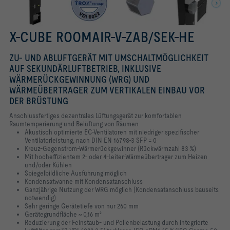
X-CUBE ROOMAIR-V-ZAB/SEK-HE
ZU- UND ABLUFTGERÄT MIT UMSCHALTMÖGLICHKEIT
AUF SEKUNDÄRLUFTBETRIEB, INKLUSIVE
WÄRMERÜCKGEWINNUNG (WRG) UND
WÄRMEÜBERTRAGER ZUM VERTIKALEN EINBAU VOR
DER BRÜSTUNG
Anschlussfertiges dezentrales Lüftungsgerät zur komfortablen
Raumtemperierung
und Belüftung von Räumen
Akustisch optimierte EC-Ventilatoren mit niedriger spezifischer
Ventilatorleistung, nach DIN EN 16798-3 SFP = 0
Kreuz-Gegenstrom-Wärmerückgewinner (Rückwärmzahl 83 %)
Mit hocheffizientem 2- oder 4-Leiter-Wärmeübertrager zum Heizen
und/oder Kühlen
Spiegelbildliche Ausführung möglich
Kondensatwanne mit Kondensatanschluss
Ganzjährige Nutzung der WRG möglich (Kondensatanschluss bauseits
notwendig)
Sehr geringe Gerätetiefe von nur 260 mm
Gerätegrundfläche ~ 0,16 m²
Reduzierung der Feinstaub- und Pollenbelastung durch integrierte