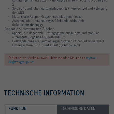
Luftfilter gemäß VDI 6022 3 Filterklasse ISO ePM1 65 %/ISO Coarse 50
%
Servicefreundlicher Wartungsdeckel für Filterwechsel und Reinigung
der WRG
Motorisierte Absperrklappen, stromlos geschlossen
Automatische Umschaltung auf Sekundärluftbetrieb
(luftqualitätsabhängig)
Optionale Ausstattung und Zubehör
Speziell auf dezentrale Lüftungsgeräte ausgelegte und modular
aufgebaute Regelung FSL-CONTROL III
Holzverkleidung als Raumlösung in diversen Farben inklusive TROX
Lüftungsgittern für Zu- und Abluft (Selbstbausatz)
Fehler bei der Artikelauswahl - bitte wenden Sie sich an
mytrox-
de@troxgroup.com
TECHNISCHE INFORMATION
FUNKTION
TECHNISCHE DATEN