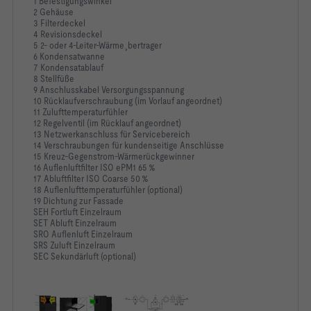
1 Befestigungswinkel
2 Gehäuse
3 Filterdeckel
4 Revisionsdeckel
5 2- oder 4-Leiter-Wärme¸bertrager
6 Kondensatwanne
7 Kondensatablauf
8 Stellfüße
9 Anschlusskabel Versorgungsspannung
10 Rücklaufverschraubung (im Vorlauf angeordnet)
11 Zulufttemperaturfühler
12 Regelventil (im Rücklauf angeordnet)
13 Netzwerkanschluss für Servicebereich
14 Verschraubungen für kundenseitige Anschlüsse
15 Kreuz-Gegenstrom-Wärmerückgewinner
16 Auflenluftfilter ISO ePM1 65 %
17 Abluftfilter ISO Coarse 50 %
18 Auflenlufttemperaturfühler (optional)
19 Dichtung zur Fassade
SEH Fortluft Einzelraum
SET Abluft Einzelraum
SRO Auflenluft Einzelraum
SRS Zuluft Einzelraum
SEC Sekundärluft (optional)