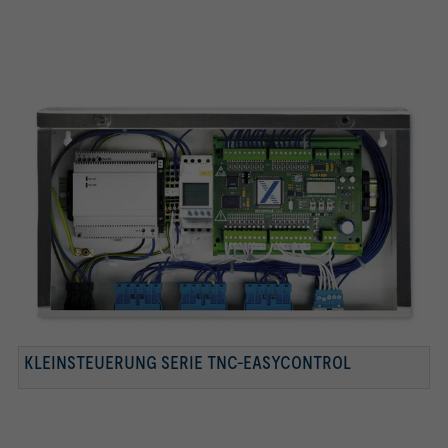
KLEINSTEUERUNG SERIE TNC-EASYCONTROL
TNC-EC-AZM ANZEIGEMODUL
LED-SUMMER KOMBINATION