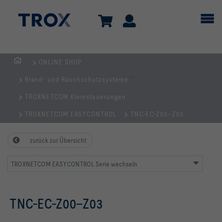
ONLINE SHOP
Home
...
Brand- und Rauchschutzsysteme
TROXNETCOM Kleinsteuerungen
TROXNETCOM EASYCONTROL
TNC-EC-Z00–Z03
zurück zur Übersicht
TROXNETCOM EASYCONTROL Serie wechseln
TNC-EC-Z00–Z03