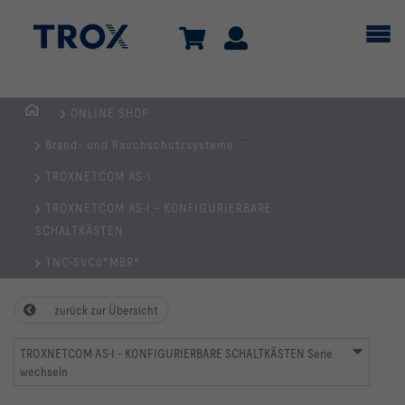
ONLINE SHOP
Home
...
Brand- und Rauchschutzsysteme
TROXNETCOM AS-i
TROXNETCOM AS-I - KONFIGURIERBARE
SCHALTKÄSTEN
TNC-SVC0*MBR*
zurück zur Übersicht
TROXNETCOM AS-I - KONFIGURIERBARE SCHALTKÄSTEN Serie
wechseln