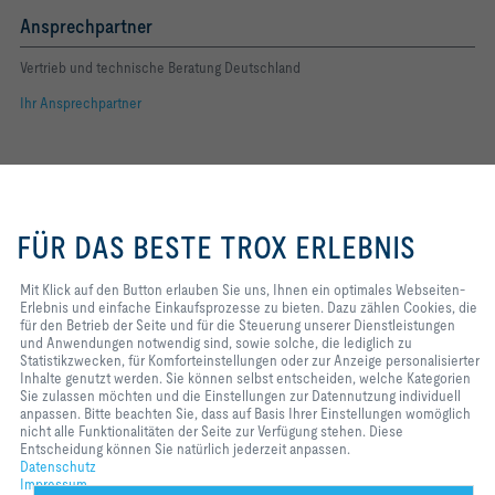
Ansprechpartner
Vertrieb und technische Beratung Deutschland
Ihr Ansprechpartner
Folgen Sie uns
Mit Klick auf den Button erlauben
YOUTUBE
Sie uns, Ihnen ein optimales
FÜR DAS BESTE TROX ERLEBNIS
Webseiten-Erlebnis und einfache
FACEBOOK
Einkaufsprozesse zu bieten. Dazu
zählen Cookies, die für den Betrieb
Mit Klick auf den Button erlauben Sie uns, Ihnen ein optimales Webseiten-
LINKEDIN
der Seite und für die Steuerung
Erlebnis und einfache Einkaufsprozesse zu bieten. Dazu zählen Cookies, die
unserer Dienstleistungen und
für den Betrieb der Seite und für die Steuerung unserer Dienstleistungen
Anwendungen notwendig sind,
INSTAGRAM
und Anwendungen notwendig sind, sowie solche, die lediglich zu
sowie solche, die lediglich zu
Statistikzwecken, für Komforteinstellungen oder zur Anzeige personalisierter
Statistikzwecken, für
Inhalte genutzt werden. Sie können selbst entscheiden, welche Kategorien
Komforteinstellungen oder zur
Sie zulassen möchten und die Einstellungen zur Datennutzung individuell
Anzeige personalisierter Inhalte
anpassen. Bitte beachten Sie, dass auf Basis Ihrer Einstellungen womöglich
Home
Kontakt
Impressum
AGB
Einkaufsbedingungen
genutzt werden. Sie können selbst
nicht alle Funktionalitäten der Seite zur Verfügung stehen. Diese
entscheiden, welche Kategorien
Entscheidung können Sie natürlich jederzeit anpassen.
Code of Conduct
Datenschutz
Disclaimer
2026 © TROX SE
Sie zulassen möchten und die
Datenschutz
Einstellungen zur Datennutzung
Impressum