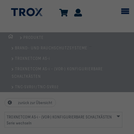
PRODUKTE
Home
...
BRAND- UND RAUCHSCHUTZSYSTEME
TROXNETCOM AS-i
TROXNETCOM AS-i - (VOR-) KONFIGURIERBARE
SCHALTKÄSTEN
TNC-SVR01/TNC-SVR02
zurück zur Übersicht
TROXNETCOM AS-i - (VOR-) KONFIGURIERBARE SCHALTKÄSTEN
Serie wechseln