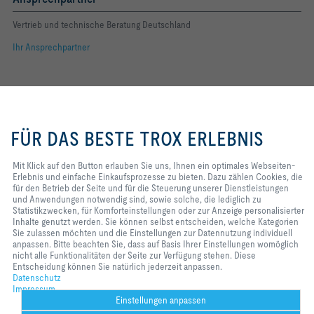
Vertrieb und technische Beratung Deutschland
Ihr Ansprechpartner
Folgen Sie uns
Mit Klick auf den Button erlauben
YOUTUBE
Sie uns, Ihnen ein optimales
FÜR DAS BESTE TROX ERLEBNIS
Webseiten-Erlebnis und einfache
FACEBOOK
Einkaufsprozesse zu bieten. Dazu
zählen Cookies, die für den Betrieb
Mit Klick auf den Button erlauben Sie uns, Ihnen ein optimales Webseiten-
LINKEDIN
der Seite und für die Steuerung
Erlebnis und einfache Einkaufsprozesse zu bieten. Dazu zählen Cookies, die
unserer Dienstleistungen und
für den Betrieb der Seite und für die Steuerung unserer Dienstleistungen
Anwendungen notwendig sind,
INSTAGRAM
und Anwendungen notwendig sind, sowie solche, die lediglich zu
sowie solche, die lediglich zu
Statistikzwecken, für Komforteinstellungen oder zur Anzeige personalisierter
Statistikzwecken, für
Inhalte genutzt werden. Sie können selbst entscheiden, welche Kategorien
Komforteinstellungen oder zur
Sie zulassen möchten und die Einstellungen zur Datennutzung individuell
Anzeige personalisierter Inhalte
anpassen. Bitte beachten Sie, dass auf Basis Ihrer Einstellungen womöglich
Home
Kontakt
Impressum
AGB
Einkaufsbedingungen
genutzt werden. Sie können selbst
nicht alle Funktionalitäten der Seite zur Verfügung stehen. Diese
entscheiden, welche Kategorien
Entscheidung können Sie natürlich jederzeit anpassen.
Code of Conduct
Datenschutz
Disclaimer
2026 © TROX SE
Sie zulassen möchten und die
Datenschutz
Einstellungen zur Datennutzung
Impressum
individuell anpassen. Bitte
Einstellungen anpassen
beachten Sie, dass auf Basis Ihrer