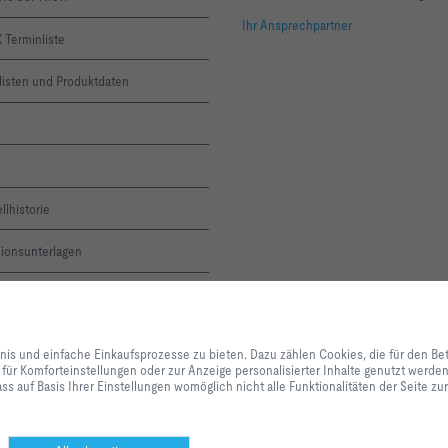
Ihr Ansprechpartner
 Terminliste
listen und Produktdaten
llhistorie
sionsunterlagen
ne-Servicemeldung
Mit Klick auf den Button erlauben Sie uns, Ihnen ein optimales Webseiten-Er
X ACADEMY
Einkaufsprozesse zu bieten. Dazu zählen Cookies, die für den Betrieb der Se
bnis und einfache Einkaufsprozesse zu bieten. Dazu zählen Cookies, die für den Be
unserer Dienstleistungen und Anwendungen notwendig sind, sowie solche, di
 für Komforteinstellungen oder zur Anzeige personalisierter Inhalte genutzt werd
Statistikzwecken, für Komforteinstellungen oder zur Anzeige personalisierter
letter
ss auf Basis Ihrer Einstellungen womöglich nicht alle Funktionalitäten der Seite z
können selbst entscheiden, welche Kategorien Sie zulassen möchten und di
Datennutzung individuell anpassen. Bitte beachten Sie, dass auf Basis Ihrer
alle Funktionalitäten der Seite zur Verfügung stehen. Diese Entscheidung kön
anpassen.