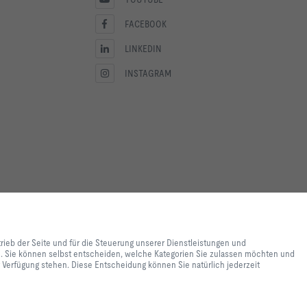
FACEBOOK
LINKEDIN
INSTAGRAM
lebnis und einfache
ite und für die Steuerung
trieb der Seite und für die Steuerung unserer Dienstleistungen und
e lediglich zu
en. Sie können selbst entscheiden, welche Kategorien Sie zulassen möchten und
 Inhalte genutzt werden. Sie
ur Verfügung stehen. Diese Entscheidung können Sie natürlich jederzeit
e Einstellungen zur
 Einstellungen womöglich nicht
nen Sie natürlich jederzeit