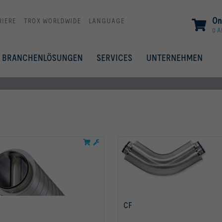
On
RIERE
TROX WORLDWIDE
LANGUAGE
0 A
BRANCHENLÖSUNGEN
SERVICES
UNTERNEHMEN
CF
mehr erfahren
mehr erfahren