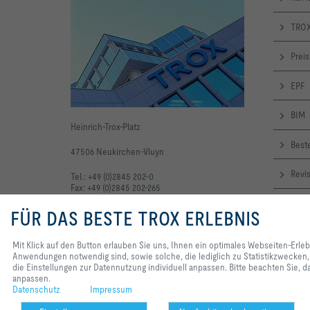
TROX
Preis
EPF
BIM
Heinrich-Trox-Platz
Beste
47506 Neukirchen-Vluyn
Revi
Tel.: +49 (0)2845 202-0
Fax: +49 (0)2845 202-265
Onli
FÜR DAS BESTE TROX ERLEBNIS
TRO
Mit Klick auf den Button erlauben Sie uns, Ihnen ein optimales Webseiten-Erle
Anwendungen notwendig sind, sowie solche, die lediglich zu Statistikzwecken,
News
die Einstellungen zur Datennutzung individuell anpassen. Bitte beachten Sie, da
anpassen.
Datenschutz
Impressum