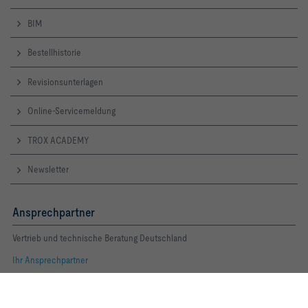
BIM
Bestellhistorie
Revisionsunterlagen
Online-Servicemeldung
TROX ACADEMY
Newsletter
Ansprechpartner
Vertrieb und technische Beratung Deutschland
Ihr Ansprechpartner
Folgen Sie uns
Mit Klick auf den Button erlauben