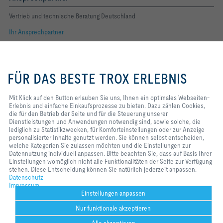
Vertrieb und technische Beratung Deutschland
Ihr Ansprechpartner
Folgen Sie uns
Mit Klick auf den Button erlauben
Sie uns, Ihnen ein optimales
FÜR DAS BESTE TROX ERLEBNIS
Webseiten-Erlebnis und einfache
YOUTUBE
Einkaufsprozesse zu bieten. Dazu
zählen Cookies, die für den
Mit Klick auf den Button erlauben Sie uns, Ihnen ein optimales Webseiten-
FACEBOOK
Betrieb der Seite und für die
Erlebnis und einfache Einkaufsprozesse zu bieten. Dazu zählen Cookies,
Steuerung unserer
die für den Betrieb der Seite und für die Steuerung unserer
Dienstleistungen und
Dienstleistungen und Anwendungen notwendig sind, sowie solche, die
LINKEDIN
Anwendungen notwendig sind,
lediglich zu Statistikzwecken, für Komforteinstellungen oder zur Anzeige
sowie solche, die lediglich zu
personalisierter Inhalte genutzt werden. Sie können selbst entscheiden,
INSTAGRAM
Statistikzwecken, für
welche Kategorien Sie zulassen möchten und die Einstellungen zur
Komforteinstellungen oder zur
Datennutzung individuell anpassen. Bitte beachten Sie, dass auf Basis Ihrer
Anzeige personalisierter Inhalte
Einstellungen womöglich nicht alle Funktionalitäten der Seite zur Verfügung
genutzt werden. Sie können selbst
stehen. Diese Entscheidung können Sie natürlich jederzeit anpassen.
Home
Kontakt
Impressum
AGB
Einkaufsbedingungen
entscheiden, welche Kategorien
Datenschutz
Sie zulassen möchten und die
Impressum
Code of Conduct
Datenschutz
Disclaimer
2026 © TROX SE
Einstellungen zur Datennutzung
Einstellungen anpassen
individuell anpassen. Bitte
Nur funktionale akzeptieren
beachten Sie, dass auf Basis Ihrer
Einstellungen womöglich nicht alle