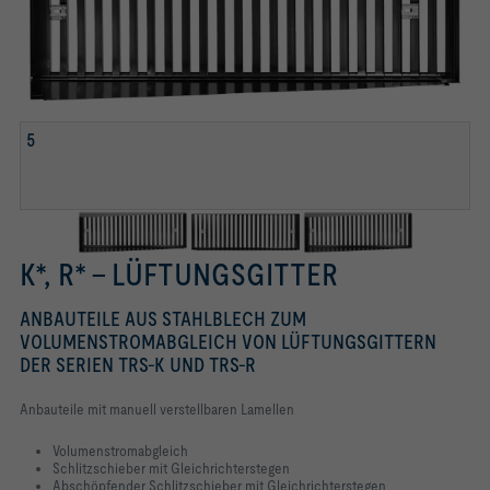
S
5
5
K*, R* – LÜFTUNGSGITTER
ANBAUTEILE AUS STAHLBLECH ZUM
VOLUMENSTROMABGLEICH VON LÜFTUNGSGITTERN
DER SERIEN TRS-K UND TRS-R
Anbauteile mit manuell verstellbaren Lamellen
Volumenstromabgleich
Schlitzschieber mit Gleichrichterstegen
Abschöpfender Schlitzschieber mit Gleichrichterstegen