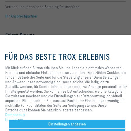
Vertrieb und technische Beratung Deutschland
Ihr Ansprechpartner
Folgen Sie uns
YOUTUBE
Mit Klick auf den Button erlauben
Sie uns, Ihnen ein optimales
FÜR DAS BESTE TROX ERLEBNIS
Webseiten-Erlebnis und einfache
FACEBOOK
Einkaufsprozesse zu bieten. Dazu
zählen Cookies, die für den Betrieb
Mit Klick auf den Button erlauben Sie uns, Ihnen ein optimales Webseiten-
LINKEDIN
der Seite und für die Steuerung
Erlebnis und einfache Einkaufsprozesse zu bieten. Dazu zählen Cookies, die
unserer Dienstleistungen und
für den Betrieb der Seite und für die Steuerung unserer Dienstleistungen
INSTAGRAM
Anwendungen notwendig sind,
und Anwendungen notwendig sind, sowie solche, die lediglich zu
sowie solche, die lediglich zu
Statistikzwecken, für Komforteinstellungen oder zur Anzeige personalisierter
Statistikzwecken, für
Inhalte genutzt werden. Sie können selbst entscheiden, welche Kategorien
Komforteinstellungen oder zur
Sie zulassen möchten und die Einstellungen zur Datennutzung individuell
Anzeige personalisierter Inhalte
Home
Kontakt
Impressum
AGB
Einkaufsbedingungen
anpassen. Bitte beachten Sie, dass auf Basis Ihrer Einstellungen womöglich
genutzt werden. Sie können selbst
nicht alle Funktionalitäten der Seite zur Verfügung stehen. Diese
Code of Conduct
Datenschutz
Disclaimer
2026 © TROX SE
entscheiden, welche Kategorien
Entscheidung können Sie natürlich jederzeit anpassen.
Sie zulassen möchten und die
Datenschutz
Einstellungen zur Datennutzung
Impressum
individuell anpassen. Bitte
Einstellungen anpassen
beachten Sie, dass auf Basis Ihrer