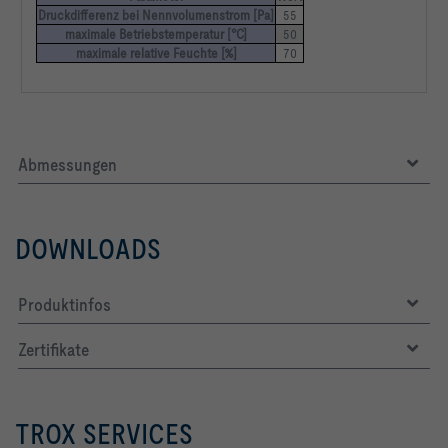
Anfangsdruckdifferenz bei Nennvolumenstrom Δpi,nom       45   
Druckdifferenz bei Nennvolumenstrom [Pa]
55
Pa
maximale Betriebstemperatur [°C]
50
maximale relative Feuchte [%]
70
Abmessungen
DOWNLOADS
Produktinfos
Zertifikate
TROX SERVICES