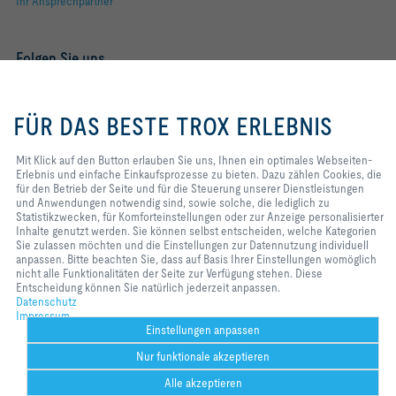
Ihr Ansprechpartner
Folgen Sie uns
YOUTUBE
Mit Klick auf den Button erlauben
Sie uns, Ihnen ein optimales
FÜR DAS BESTE TROX ERLEBNIS
FACEBOOK
Webseiten-Erlebnis und einfache
Einkaufsprozesse zu bieten. Dazu
zählen Cookies, die für den Betrieb
LINKEDIN
Mit Klick auf den Button erlauben Sie uns, Ihnen ein optimales Webseiten-
der Seite und für die Steuerung
Erlebnis und einfache Einkaufsprozesse zu bieten. Dazu zählen Cookies, die
unserer Dienstleistungen und
für den Betrieb der Seite und für die Steuerung unserer Dienstleistungen
INSTAGRAM
Anwendungen notwendig sind,
und Anwendungen notwendig sind, sowie solche, die lediglich zu
sowie solche, die lediglich zu
Statistikzwecken, für Komforteinstellungen oder zur Anzeige personalisierter
Statistikzwecken, für
Inhalte genutzt werden. Sie können selbst entscheiden, welche Kategorien
Komforteinstellungen oder zur
Sie zulassen möchten und die Einstellungen zur Datennutzung individuell
Home
Kontakt
Impressum
AGB
Einkaufsbedingungen
Anzeige personalisierter Inhalte
anpassen. Bitte beachten Sie, dass auf Basis Ihrer Einstellungen womöglich
genutzt werden. Sie können selbst
nicht alle Funktionalitäten der Seite zur Verfügung stehen. Diese
Code of Conduct
Datenschutz
Disclaimer
2026 © TROX SE
entscheiden, welche Kategorien
Entscheidung können Sie natürlich jederzeit anpassen.
Sie zulassen möchten und die
Datenschutz
Einstellungen zur Datennutzung
Impressum
individuell anpassen. Bitte
Einstellungen anpassen
beachten Sie, dass auf Basis Ihrer
Nur funktionale akzeptieren
Einstellungen womöglich nicht alle
Funktionalitäten der Seite zur
Alle akzeptieren
Verfügung stehen. Diese