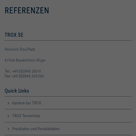
REFERENZEN
TROX SE
Heinrich-Trox-Platz
LW,NR [dB]     34                                        61
47506 Neukirchen-Vluyn
Tel.: +49 (0)2845 202-0
Fax: +49 (0)2845 202-265
Quick Links
Karriere bei TROX
TROX Terminliste
Preislisten und Produktdaten