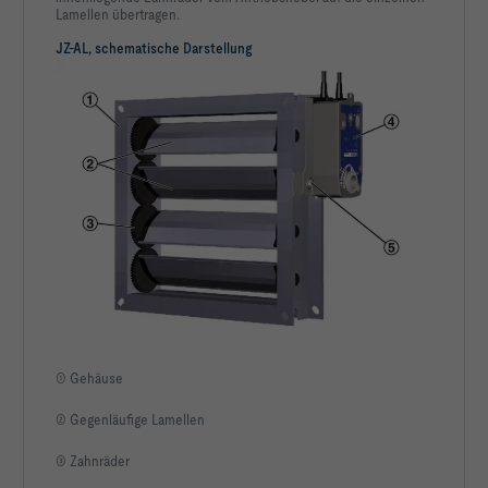
Lamellen übertragen.
JZ-AL, schematische Darstellung
Einbauvariante                                                  
Klappenwinkel α                                                              
Volumenstrom qv                                                          
Statische Druckdifferenz bei geschlossener Klappe Δpst,cd                  
Strömungsgeschwindigkeit v                                                
Geschwindigkeit im freien Querschnitt vfr                                 
Freier Querschnitt Afr                                                  
① Gehäuse
Anzahl Lamellen n                                                            
② Gegenläufige Lamellen
Mindestdrehmoment Mmin                                                       
③ Zahnräder
Druckverlustkoeffizient ζ                                                 