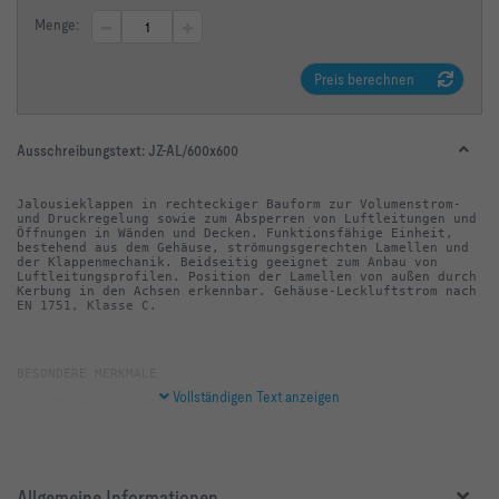
Menge:
Preis berechnen
Ausschreibungstext:
JZ-AL/600x600
Jalousieklappen in rechteckiger Bauform zur Volumenstrom- 
und Druckregelung sowie zum Absperren von Luftleitungen und 
Öffnungen in Wänden und Decken. Funktionsfähige Einheit, 
bestehend aus dem Gehäuse, strömungsgerechten Lamellen und 
der Klappenmechanik. Beidseitig geeignet zum Anbau von 
Luftleitungsprofilen. Position der Lamellen von außen durch 
Kerbung in den Achsen erkennbar. Gehäuse-Leckluftstrom nach 
EN 1751, Klasse C.
Vollständigen Text anzeigen
-   Keine silikonhaltigen Bauteile
Allgemeine Informationen