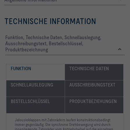
TECHNISCHE INFORMATION
-   Achsen, Lagerblech und Stellungsanzeiger aus verzinktem 
-   Zahnräder aus antistatischem Spezial-Kunststoff
Funktion, Technische Daten, Schnellauslegung,
Ausschreibungstext, Bestellschlüssel,
Produktbezeichnung
-   Betriebstemperatur: 0 - 60 °C
FUNKTION
TECHNISCHE DATEN
SCHNELLAUSLEGUNG
AUSSCHREIBUNGSTEXT
BESTELLSCHLÜSSEL
PRODUKTBEZIEHUNGEN
			Anbauteile:  | 
			Oberfläche: Standardausführung
Jalousieklappen mit Zahnrädern laufen konstruktionsbedingt
immer gegenläufig. Die synchrone Drehbewegung wird durch
innenliegende Zahnräder vom Antriebshebel auf die einzelnen