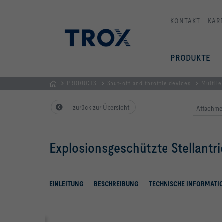
KONTAKT
KAR
PRODUKTE
PRODUCTS
Shut-off and throttle devices
Multil
Homepage
zurück zur Übersicht
Attachme
Explosionsgeschützte Stellantr
EINLEITUNG
BESCHREIBUNG
TECHNISCHE INFORMATI