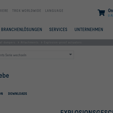
On
RIERE
TROX WORLDWIDE
LANGUAGE
0 A
BRANCHENLÖSUNGEN
SERVICES
UNTERNEHMEN
eaf dampers
Attachments
Explosion-proof actuators
nts Serie wechseln
iebe
ON
DOWNLOADS
EXPLOSIONSGESC