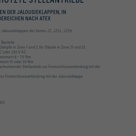
EN DER JALOUSIEKLAPPEN, IN
BEREICHEN NACH ATEX
 Jalousieklappen der Serien JZ, JZ-LL, JZ-HL
 Bauteile
Dämpfe in Zone 1 und 2, für Stäube in Zone 21 und 22
C oder 230 V AC
ehmoment 8 – 70 Nm
moment 15 oder 30 Nm
achwirkender Stellantrieb zur Formschlussverbindung mit der
 zur Formschlussverbindung mit der Jalousieklappe
 AC