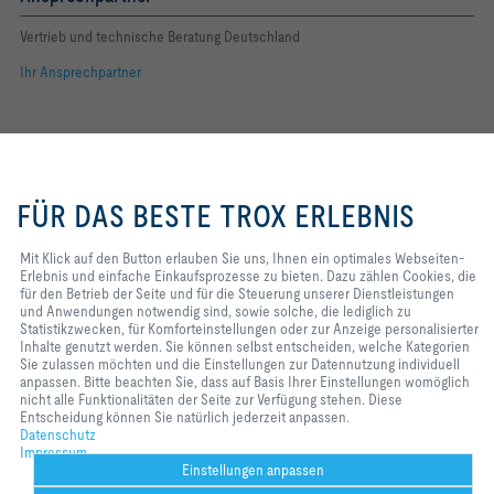
Vertrieb und technische Beratung Deutschland
Ihr Ansprechpartner
Folgen Sie uns
Mit Klick auf den Button erlauben
YOUTUBE
Sie uns, Ihnen ein optimales
FÜR DAS BESTE TROX ERLEBNIS
Webseiten-Erlebnis und einfache
FACEBOOK
Einkaufsprozesse zu bieten. Dazu
zählen Cookies, die für den Betrieb
Mit Klick auf den Button erlauben Sie uns, Ihnen ein optimales Webseiten-
LINKEDIN
der Seite und für die Steuerung
Erlebnis und einfache Einkaufsprozesse zu bieten. Dazu zählen Cookies, die
unserer Dienstleistungen und
für den Betrieb der Seite und für die Steuerung unserer Dienstleistungen
INSTAGRAM
Anwendungen notwendig sind,
und Anwendungen notwendig sind, sowie solche, die lediglich zu
sowie solche, die lediglich zu
Statistikzwecken, für Komforteinstellungen oder zur Anzeige personalisierter
Statistikzwecken, für
Inhalte genutzt werden. Sie können selbst entscheiden, welche Kategorien
Komforteinstellungen oder zur
Sie zulassen möchten und die Einstellungen zur Datennutzung individuell
Anzeige personalisierter Inhalte
anpassen. Bitte beachten Sie, dass auf Basis Ihrer Einstellungen womöglich
Home
Kontakt
Impressum
AGB
Einkaufsbedingungen
genutzt werden. Sie können selbst
nicht alle Funktionalitäten der Seite zur Verfügung stehen. Diese
entscheiden, welche Kategorien
Entscheidung können Sie natürlich jederzeit anpassen.
Code of Conduct
Datenschutz
Disclaimer
2026 © TROX SE
Sie zulassen möchten und die
Datenschutz
Einstellungen zur Datennutzung
Impressum
individuell anpassen. Bitte
Einstellungen anpassen
beachten Sie, dass auf Basis Ihrer