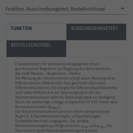
Funktion, Ausschreibungstext, Bestellschlüssel
FUNKTION
AUSSCHREIBUNGSTEXT
BESTELLSCHLÜSSEL
Charakteristisch für Volumenstromregelgeräte ist ein
geschlossener Regelkreis zur Regelung des Volumenstroms,
das heißt Messen – Vergleichen – Stellen.
Die Messung des Volumenstroms erfolgt durch Messung eines
Differenzdrucks (Wirkdrucks). Dies geschieht über einen
Differenzdrucksensor. Ein integrierter Differenzdrucktransmitter
setzt dabei Wirkdruck in ein Spannungssignal um. Der
Volumenstromistwert steht als Spannungssignal zur Verfügung.
Durch die werkseitige Justage entsprechen 10 V DC immer dem
Nennvolumenstrom (q
).
vNenn
Der Volumenstromsollwert wird von einem übergeordneten
Regler (z. B. Raumtemperaturregler, Luftqualitätsregler,
Gebäudeleittechnik) vorgegeben. Die variable
Volumenstromregelung erfolgt zwischen q
und q
. Die
vmin
vmax
Übersteuerung der Raumtemperaturregelung durch