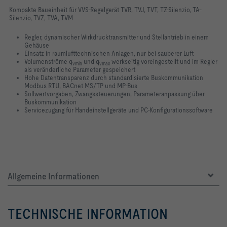
Kompakte Baueinheit für VVS-Regelgerät TVR, TVJ, TVT, TZ-Silenzio, TA-
Silenzio, TVZ, TVA, TVM
Regler, dynamischer Wirkdrucktransmitter und Stellantrieb in einem
Gehäuse
Einsatz in raumlufttechnischen Anlagen, nur bei sauberer Luft
Volumenströme q
und q
werkseitig voreingestellt und im Regler
vmin
vmax
als veränderliche Parameter gespeichert
Hohe Datentransparenz durch standardisierte Buskommunikation
Modbus RTU, BACnet MS/TP und MP-Bus
Sollwertvorgaben, Zwangssteuerungen, Parameteranpassung über
Buskommunikation
Servicezugang für Handeinstellgeräte und PC-Konfigurationssoftware
Allgemeine Informationen
TECHNISCHE INFORMATION