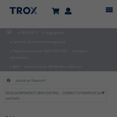
PRODUKTE
Regelgeräte
Home
Variable Volumenstromregelung
Regelkomponente VARYCONTROL – Compact
dynamisch
BM0 - Volumenstrom MP/Modbus/BACnet
zurück zur Übersicht
REGELKOMPONENTE VARYCONTROL – COMPACT DYNAMISCH Serie
wechseln