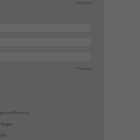
* Pflichfeld
* Pflichfeld
en und Services
rfolgen
 EPF