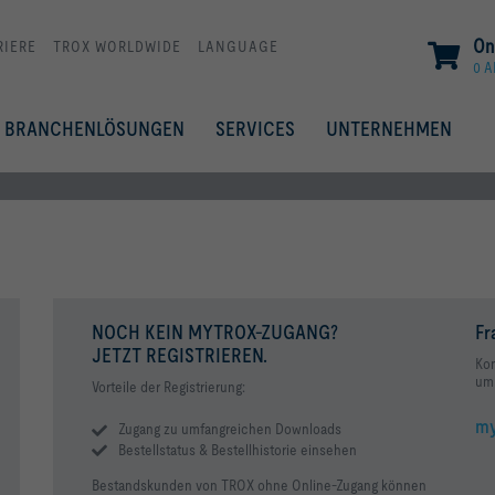
On
RIERE
TROX WORLDWIDE
LANGUAGE
0 A
BRANCHENLÖSUNGEN
SERVICES
UNTERNEHMEN
NOCH KEIN MYTROX-ZUGANG?
Fr
JETZT REGISTRIEREN.
Kon
um 
Vorteile der Registrierung:
my
Zugang zu umfangreichen Downloads
Bestellstatus & Bestellhistorie einsehen
Bestandskunden von TROX ohne Online-Zugang können