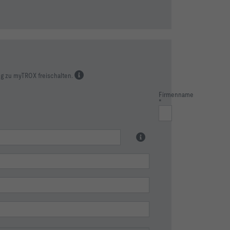
g zu myTROX freischalten.
Firmenname