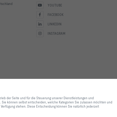
utschland
YOUTUBE
FACEBOOK
LINKEDIN
INSTAGRAM
lebnis und einfache
ite und für die Steuerung
trieb der Seite und für die Steuerung unserer Dienstleistungen und
e lediglich zu
en. Sie können selbst entscheiden, welche Kategorien Sie zulassen möchten und
 Inhalte genutzt werden. Sie
ur Verfügung stehen. Diese Entscheidung können Sie natürlich jederzeit
e Einstellungen zur
 Einstellungen womöglich nicht
nen Sie natürlich jederzeit