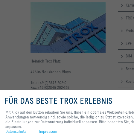
Karri
TROX
Preis
EPF
BIM
Heinrich-Trox-Platz
Beste
47506 Neukirchen-Vluyn
Revi
Tel.: +49 (0)2845 202-0
Fax: +49 (0)2845 202-265
Onli
FÜR DAS BESTE TROX ERLEBNIS
TRO
Mit Klick auf den Button erlauben Sie uns, Ihnen ein optimales Webseiten-Erle
Anwendungen notwendig sind, sowie solche, die lediglich zu Statistikzwecken,
News
die Einstellungen zur Datennutzung individuell anpassen. Bitte beachten Sie, da
anpassen.
Datenschutz
Impressum