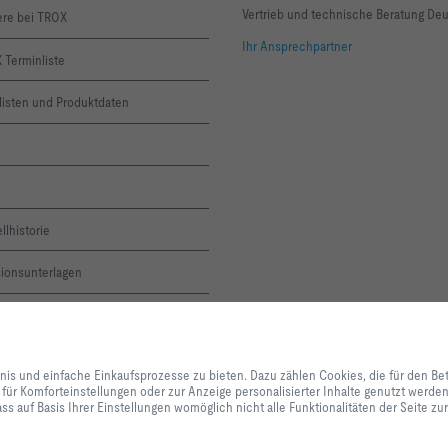
Vertrieb und technische Beratung De
ere bei TROX
Ihr Ansprechpartner
 Terminliste
listen und Produktdaten
llhistorie
sionsunterlagen
ne-Servicemeldung
Mit Klick auf den Button erlauben Sie uns, Ihnen ein optimales Webseiten-Er
X ACADEMY
Einkaufsprozesse zu bieten. Dazu zählen Cookies, die für den Betrieb der Se
bnis und einfache Einkaufsprozesse zu bieten. Dazu zählen Cookies, die für den Be
unserer Dienstleistungen und Anwendungen notwendig sind, sowie solche, di
 für Komforteinstellungen oder zur Anzeige personalisierter Inhalte genutzt werd
Statistikzwecken, für Komforteinstellungen oder zur Anzeige personalisierter
letter
ss auf Basis Ihrer Einstellungen womöglich nicht alle Funktionalitäten der Seite z
können selbst entscheiden, welche Kategorien Sie zulassen möchten und di
Datennutzung individuell anpassen. Bitte beachten Sie, dass auf Basis Ihrer
alle Funktionalitäten der Seite zur Verfügung stehen. Diese Entscheidung kön