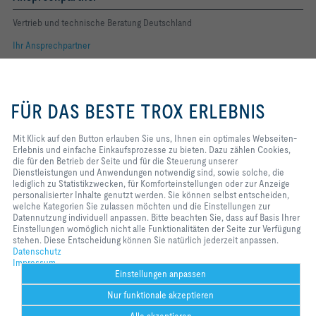
Vertrieb und technische Beratung Deutschland
Ihr Ansprechpartner
Folgen Sie uns
Mit Klick auf den Button erlauben
Sie uns, Ihnen ein optimales
FÜR DAS BESTE TROX ERLEBNIS
Webseiten-Erlebnis und einfache
YOUTUBE
Einkaufsprozesse zu bieten. Dazu
zählen Cookies, die für den
Mit Klick auf den Button erlauben Sie uns, Ihnen ein optimales Webseiten-
FACEBOOK
Betrieb der Seite und für die
Erlebnis und einfache Einkaufsprozesse zu bieten. Dazu zählen Cookies,
Steuerung unserer
die für den Betrieb der Seite und für die Steuerung unserer
Dienstleistungen und
Dienstleistungen und Anwendungen notwendig sind, sowie solche, die
LINKEDIN
Anwendungen notwendig sind,
lediglich zu Statistikzwecken, für Komforteinstellungen oder zur Anzeige
sowie solche, die lediglich zu
personalisierter Inhalte genutzt werden. Sie können selbst entscheiden,
INSTAGRAM
Statistikzwecken, für
welche Kategorien Sie zulassen möchten und die Einstellungen zur
Komforteinstellungen oder zur
Datennutzung individuell anpassen. Bitte beachten Sie, dass auf Basis Ihrer
Anzeige personalisierter Inhalte
Einstellungen womöglich nicht alle Funktionalitäten der Seite zur Verfügung
genutzt werden. Sie können selbst
stehen. Diese Entscheidung können Sie natürlich jederzeit anpassen.
Home
Kontakt
Impressum
AGB
Einkaufsbedingungen
entscheiden, welche Kategorien
Datenschutz
Sie zulassen möchten und die
Impressum
Code of Conduct
Datenschutz
Disclaimer
2026 © TROX SE
Einstellungen zur Datennutzung
Einstellungen anpassen
individuell anpassen. Bitte
Nur funktionale akzeptieren
beachten Sie, dass auf Basis Ihrer
Einstellungen womöglich nicht alle